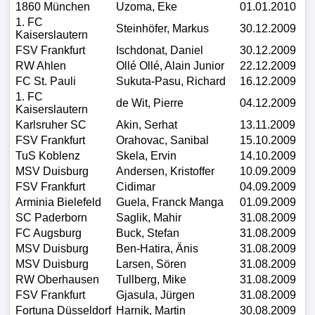
1860 München
Uzoma, Eke
01.01.2010
Tabelle
1. FC
Steinhöfer, Markus
30.12.2009
Kaiserslautern
3.
FSV Frankfurt
Ischdonat, Daniel
30.12.2009
Liga
RW Ahlen
Ollé Ollé, Alain Junior
22.12.2009
FC St. Pauli
Sukuta-Pasu, Richard
16.12.2009
1.
1. FC
de Wit, Pierre
04.12.2009
Bundesliga
Kaiserslautern
Karlsruher SC
Akin, Serhat
13.11.2009
Ergebnisse
FSV Frankfurt
Orahovac, Sanibal
15.10.2009
TuS Koblenz
Skela, Ervin
14.10.2009
MSV Duisburg
Andersen, Kristoffer
10.09.2009
SONSTIGES
FSV Frankfurt
Cidimar
04.09.2009
FuÃŸballspieler
Arminia Bielefeld
Guela, Franck Manga
01.09.2009
SC Paderborn
Saglik, Mahir
31.08.2009
Vereine
FC Augsburg
Buck, Stefan
31.08.2009
MSV Duisburg
Ben-Hatira, Änis
31.08.2009
MSV Duisburg
Larsen, Sören
31.08.2009
Kader
RW Oberhausen
Tullberg, Mike
31.08.2009
FSV Frankfurt
Gjasula, Jürgen
31.08.2009
Wappen
Fortuna Düsseldorf
Harnik, Martin
30.08.2009