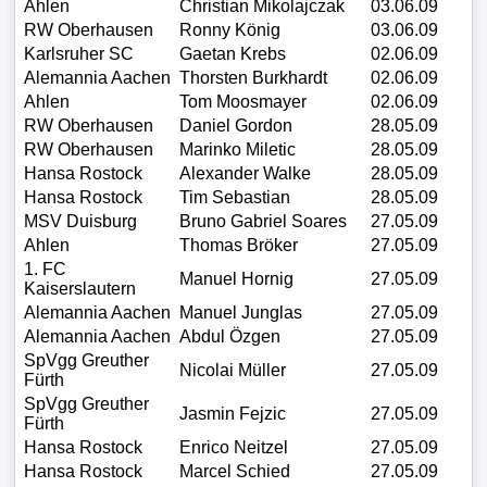
Ahlen
Christian Mikolajczak
03.06.09
RW Oberhausen
Ronny König
03.06.09
Karlsruher SC
Gaetan Krebs
02.06.09
Alemannia Aachen
Thorsten Burkhardt
02.06.09
Ahlen
Tom Moosmayer
02.06.09
RW Oberhausen
Daniel Gordon
28.05.09
RW Oberhausen
Marinko Miletic
28.05.09
Hansa Rostock
Alexander Walke
28.05.09
Hansa Rostock
Tim Sebastian
28.05.09
MSV Duisburg
Bruno Gabriel Soares
27.05.09
Ahlen
Thomas Bröker
27.05.09
1. FC
Manuel Hornig
27.05.09
Kaiserslautern
Alemannia Aachen
Manuel Junglas
27.05.09
Alemannia Aachen
Abdul Özgen
27.05.09
SpVgg Greuther
Nicolai Müller
27.05.09
Fürth
SpVgg Greuther
Jasmin Fejzic
27.05.09
Fürth
Hansa Rostock
Enrico Neitzel
27.05.09
Hansa Rostock
Marcel Schied
27.05.09