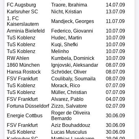
FC Augsburg
Traore, Ibrahima
14.07.09
Karlsruher SC
Nicht, Kristian
13.07.09
1. FC
Mandjeck, Georges
11.07.09
Kaiserslautern
Arminia Bielefeld
Federico, Giovanni
10.07.09
TuS Koblenz
Hudec, Martin
10.07.09
TuS Koblenz
Kuqi, Shefki
10.07.09
TuS Koblenz
Melinho
10.07.09
RW Ahlen
Kumbela, Dominick
10.07.09
1860 München
Ignjovski, Aleksandar
08.07.09
Hansa Rostock
Schröder, Oliver
08.07.09
FSV Frankfurt
Coulibaly, Soumaila
08.07.09
TuS Koblenz
Morack, Rico
07.07.09
TuS Koblenz
Müller, Christian
07.07.09
FSV Frankfurt
Alvarez, Pablo
04.07.09
Fortuna Düsseldorf
Zizzo, Salvatore
02.07.09
Roger de Oliveira
Energie Cottbus
30.06.09
Bernardo
FSV Frankfurt
Aziz Bouhaddouz
30.06.09
TuS Koblenz
Lucas Musculus
30.06.09
Karlsruher SC
Matthias Langkamp
29.06.09