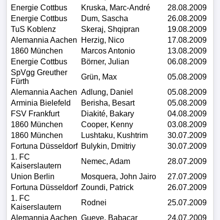
Energie Cottbus
Kruska, Marc-André
28.08.2009
Altes
Energie Cottbus
Dum, Sascha
26.08.2009
Portal
TuS Koblenz
Skeraj, Shqipran
19.08.2009
Alemannia Aachen
Herzig, Nico
17.08.2009
(Archiv)
1860 München
Marcos Antonio
13.08.2009
Energie Cottbus
Börner, Julian
06.08.2009
Forum
SpVgg Greuther
Grün, Max
05.08.2009
Fürth
Alemannia Aachen
Adlung, Daniel
05.08.2009
Arminia Bielefeld
Berisha, Besart
05.08.2009
FSV Frankfurt
Diakité, Bakary
04.08.2009
1860 München
Cooper, Kenny
03.08.2009
1860 München
Lushtaku, Kushtrim
30.07.2009
Fortuna Düsseldorf
Bulykin, Dmitriy
30.07.2009
1. FC
Nemec, Adam
28.07.2009
Kaiserslautern
Union Berlin
Mosquera, John Jairo
27.07.2009
Fortuna Düsseldorf
Zoundi, Patrick
26.07.2009
1. FC
Rodnei
25.07.2009
Kaiserslautern
Alemannia Aachen
Gueye, Babacar
24.07.2009