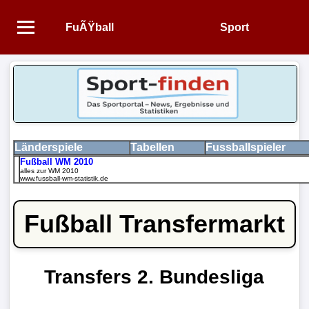
FuÃŸball
Sport
Startseite
NEWS
Alle
FuÃŸball-
Länderspiele
Tabellen
Fussballspieler
Fußball WM 2010
News
alles zur WM 2010
www.fussball-wm-statistik.de
1.
Fußball Transfermarkt
Bundesliga
2.
Bundesliga
Transfers 2. Bundesliga
3.