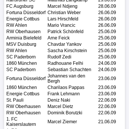
FC Augsburg
Marcel Ndjeng
28.06.09
Fortuna Düsseldorf
Christian Weber
26.06.09
Energie Cottbus
Lars Hirschfeld
26.06.09
RW Ahlen
Mario Vrancic
26.06.09
RW Oberhausen
Patrick Schönfeld
25.06.09
Arminia Bielefeld
Arne Feick
25.06.09
MSV Duisburg
Chavdar Yankov
25.06.09
RW Ahlen
Sascha Kirschstein
25.06.09
SC Paderborn
Rudolf Zedi
25.06.09
1860 München
Radhouane Felhi
24.06.09
SC Paderborn
Sebastian Schachten
24.06.09
Johannes van den
Fortuna Düsseldorf
23.06.09
Bergh
1860 München
Charilaos Pappas
23.06.09
Energie Cottbus
Frank Lehmann
23.06.09
St. Pauli
Deniz Naki
22.06.09
RW Oberhausen
Marcel Dietz
22.06.09
RW Oberhausen
Dominik Borutzki
22.06.09
1. FC
Marcel Ziemer
21.06.09
Kaiserslautern