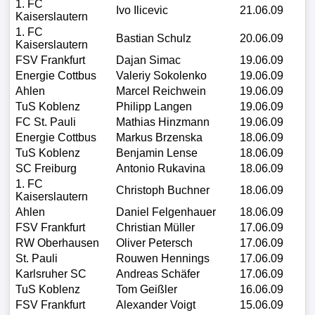
1. FC
Ivo Ilicevic
21.06.09
Kaiserslautern
1. FC
Bastian Schulz
20.06.09
Kaiserslautern
FSV Frankfurt
Dajan Simac
19.06.09
Energie Cottbus
Valeriy Sokolenko
19.06.09
Ahlen
Marcel Reichwein
19.06.09
TuS Koblenz
Philipp Langen
19.06.09
FC St. Pauli
Mathias Hinzmann
19.06.09
Energie Cottbus
Markus Brzenska
18.06.09
TuS Koblenz
Benjamin Lense
18.06.09
SC Freiburg
Antonio Rukavina
18.06.09
1. FC
Christoph Buchner
18.06.09
Kaiserslautern
Ahlen
Daniel Felgenhauer
18.06.09
FSV Frankfurt
Christian Müller
17.06.09
RW Oberhausen
Oliver Petersch
17.06.09
St. Pauli
Rouwen Hennings
17.06.09
Karlsruher SC
Andreas Schäfer
17.06.09
TuS Koblenz
Tom Geißler
16.06.09
FSV Frankfurt
Alexander Voigt
15.06.09