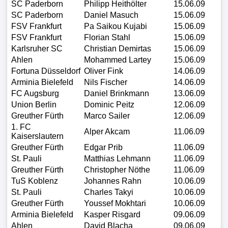
SC Paderborn
Philipp Heithölter
15.06.09
SC Paderborn
Daniel Masuch
15.06.09
FSV Frankfurt
Pa Saikou Kujabi
15.06.09
FSV Frankfurt
Florian Stahl
15.06.09
Karlsruher SC
Christian Demirtas
15.06.09
Ahlen
Mohammed Lartey
15.06.09
Fortuna Düsseldorf
Oliver Fink
14.06.09
Arminia Bielefeld
Nils Fischer
14.06.09
FC Augsburg
Daniel Brinkmann
13.06.09
Union Berlin
Dominic Peitz
12.06.09
Greuther Fürth
Marco Sailer
12.06.09
1. FC
Alper Akcam
11.06.09
Kaiserslautern
Greuther Fürth
Edgar Prib
11.06.09
St. Pauli
Matthias Lehmann
11.06.09
Greuther Fürth
Christopher Nöthe
11.06.09
TuS Koblenz
Johannes Rahn
10.06.09
St. Pauli
Charles Takyi
10.06.09
Greuther Fürth
Youssef Mokhtari
10.06.09
Arminia Bielefeld
Kasper Risgard
09.06.09
Ahlen
David Blacha
09.06.09