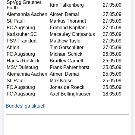
SpVgg Greuther
Kim Falkenberg
27.05.09
Fürth
Alemannia Aachen
Aimen Demai
27.05.09
St. Pauli
Markus Thorandt
27.05.09
FC Augsburg
Edmond Kapllani
27.05.09
Karlsruher SC
Macauley Chrisantus
27.05.09
FSV Frankfurt
Matthew Taylor
27.05.09
Ahlen
Tim Gorschlüter
27.05.09
FC Augsburg
Michael Schick
26.05.09
Hansa Rostock
Bradley Carnell
25.05.09
MSV Duisburg
Frank Fahrenhorst
25.05.09
Alemannia Aachen
Aimen Demai
25.05.09
St. Pauli
Max Kruse
25.05.09
FC Augsburg
Jonas de Roeck
25.05.09
FC Augsburg
Axel Bellinghausen
18.05.09
Bundesliga aktuell