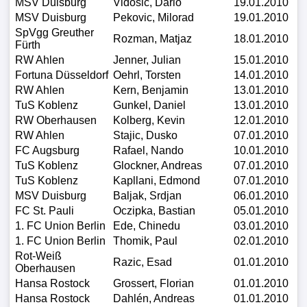
MSV Duisburg
Vidosic, Dario
19.01.2010
MSV Duisburg
Pekovic, Milorad
19.01.2010
Verletzungspech
SpVgg Greuther
Rozman, Matjaz
18.01.2010
Fürth
FrauenfuÃŸball
RW Ahlen
Jenner, Julian
15.01.2010
Fortuna Düsseldorf
Oehrl, Torsten
14.01.2010
RW Ahlen
Kern, Benjamin
13.01.2010
Alle
TuS Koblenz
Gunkel, Daniel
13.01.2010
Sportnews
RW Oberhausen
Kolberg, Kevin
12.01.2010
RW Ahlen
Stajic, Dusko
07.01.2010
FC Augsburg
Rafael, Nando
10.01.2010
STATISTIKEN
TuS Koblenz
Glockner, Andreas
07.01.2010
Tabelle
TuS Koblenz
Kapllani, Edmond
07.01.2010
MSV Duisburg
Baljak, Srdjan
06.01.2010
1.
FC St. Pauli
Oczipka, Bastian
05.01.2010
Bundesliga
1. FC Union Berlin
Ede, Chinedu
03.01.2010
1. FC Union Berlin
Thomik, Paul
02.01.2010
Tabelle
Rot-Weiß
Razic, Esad
01.01.2010
Oberhausen
2.
Hansa Rostock
Grossert, Florian
01.01.2010
Bundesliga
Hansa Rostock
Dahlén, Andreas
01.01.2010