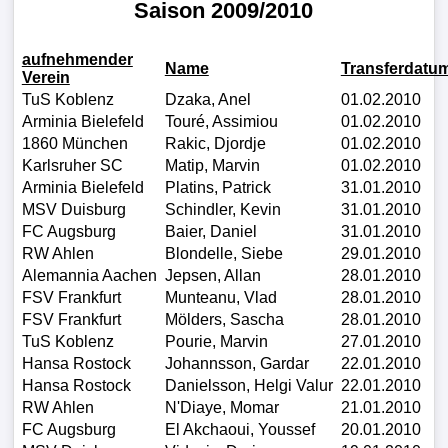
Saison 2009/2010
Liga
aufnehmender
DFB-
Name
Transferdatu
Verein
Pokal
TuS Koblenz
Dzaka, Anel
01.02.2010
Arminia Bielefeld
Touré, Assimiou
01.02.2010
International
1860 München
Rakic, Djordje
01.02.2010
Karlsruher SC
Matip, Marvin
01.02.2010
Arminia Bielefeld
Platins, Patrick
31.01.2010
Champions
MSV Duisburg
Schindler, Kevin
31.01.2010
League
FC Augsburg
Baier, Daniel
31.01.2010
RW Ahlen
Blondelle, Siebe
29.01.2010
Europa
Alemannia Aachen
Jepsen, Allan
28.01.2010
League
FSV Frankfurt
Munteanu, Vlad
28.01.2010
FSV Frankfurt
Mölders, Sascha
28.01.2010
TuS Koblenz
Pourie, Marvin
27.01.2010
Nationalmannschaft
Hansa Rostock
Johannsson, Gardar
22.01.2010
Hansa Rostock
Danielsson, Helgi Valur
22.01.2010
Vereinsnews
RW Ahlen
N'Diaye, Momar
21.01.2010
FC Augsburg
El Akchaoui, Youssef
20.01.2010
WechselgerÃ¼chte