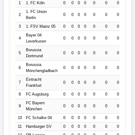
1
1. FC Köln
0
0
0
0
0
0
0
0
1. FC Union
2
0
0
0
0
0
0
0
0
Berlin
3
1. FSV Mainz 05
0
0
0
0
0
0
0
0
Bayer 04
4
0
0
0
0
0
0
0
0
Leverkusen
Borussia
5
0
0
0
0
0
0
0
0
Dortmund
Borussia
6
0
0
0
0
0
0
0
0
Mönchengladbach
Eintracht
7
0
0
0
0
0
0
0
0
Frankfurt
8
FC Augsburg
0
0
0
0
0
0
0
0
FC Bayern
9
0
0
0
0
0
0
0
0
München
10
FC Schalke 04
0
0
0
0
0
0
0
0
11
Hamburger SV
0
0
0
0
0
0
0
0