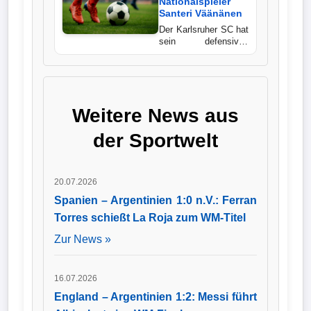
seit Beginn der
Nationalspieler
Sommervorbereitung
Santeri Väänänen
Wappen
zum Profikader und
Der Karlsruher SC hat
gilt als eines der
sein defensives
vielversprechendsten
Der
Mittelfeld mit dem
Eigengewächse der
finnischen
Flutlichtbarde
Badener.
Nationalspieler
Santeri Väänänen
verstärkt. Der 24-
Weitere News aus
Jährige kommt vom
norwegischen
der Sportwelt
Erstligisten
Rosenborg BK, trägt
künftig die
Rückennummer
20.07.2026
sechs und ist bereits
in das Training der
Spanien – Argentinien 1:0 n.V.: Ferran
Mannschaft
Torres schießt La Roja zum WM-Titel
eingestiegen.
Zur News »
16.07.2026
England – Argentinien 1:2: Messi führt