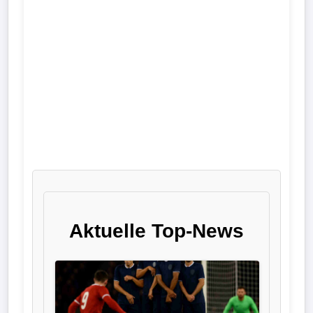
Liga
DFB-
Pokal
International
Champions
League
Europa
League
Aktuelle Top-News
Nationalmannschaft
Vereinsnews
Wechselgerüchte