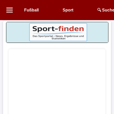
Fußball
Sport
🔍 Such
Startseite
NEWS
Alle
Fußball-
News
1.
Bundesliga
2.
Bundesliga
3.