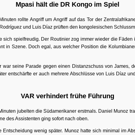
Mpasi hält die DR Kongo im Spiel
Minuten rollte Angriff um Angriff auf das Tor der Zentralafrikan
odríguez und Luis Díaz prüften den kongolesischen Schlussma
 sich spielfreudig. Der Routinier zog immer wieder die Fäden i
nnt in Szene. Doch egal, aus welcher Position die Kolumbian
r war seine Parade gegen einen Distanzschuss von James, d
äter entschärfte er auch mehrere Abschlüsse von Luis Díaz und
VAR verhindert frühe Führung
nuten jubelten die Südamerikaner erstmals. Daniel Munoz tra
ne des Assistenten ging sofort nach oben.
e Entscheidung wenig später. Munoz hatte sich minimal im Ab