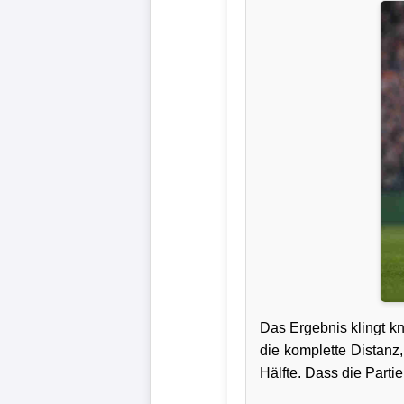
Verletzungspech
Frauenfußball
Alle
Sportnews
eSports
STATISTIKEN
Tabelle
1.
Das Ergebnis klingt k
Bundesliga
die komplette Distanz,
Hälfte. Dass die Parti
Tabelle
2.