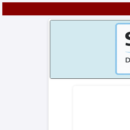
Startseite
NEWS
Alle
Fußball-
News
1.
Bundesliga
2.
Bundesliga
3.