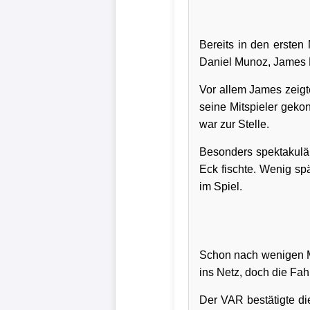
Bundesliga
Bereits in den ersten 
Tabelle
Daniel Munoz, James R
3.
Liga
Vor allem James zeigte
seine Mitspieler geko
1.
war zur Stelle.
Bundesliga
Besonders spektakulä
Ergebnisse
Eck fischte. Wenig sp
im Spiel.
SONSTIGES
Fußballspieler
Schon nach wenigen Mi
Vereine
ins Netz, doch die Fah
Kader
Der VAR bestätigte di