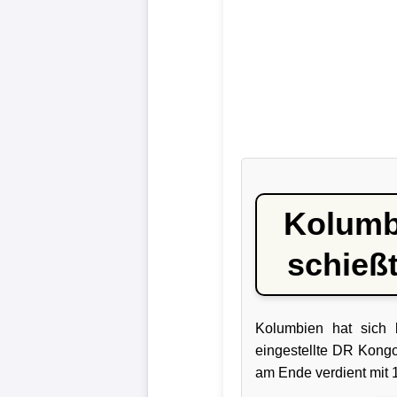
Liga
DFB-
Pokal
International
Champions
League
Kolumb
Europa
schießt
League
Nationalmannschaft
Kolumbien hat sich b
Vereinsnews
eingestellte DR Kongo
am Ende verdient mit 
Wechselgerüchte