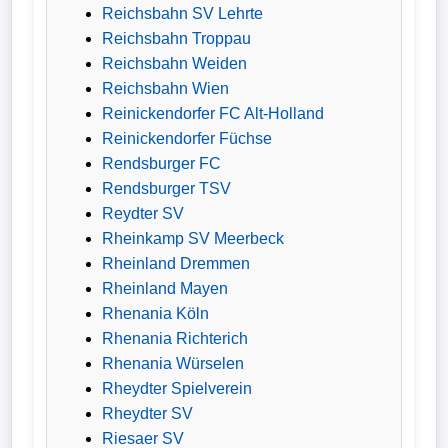
Reichsbahn SV Lehrte
Wappen
Reichsbahn Troppau
Reichsbahn Weiden
Der
Reichsbahn Wien
Flutlichtbarde
Reinickendorfer FC Alt-Holland
Reinickendorfer Füchse
Rendsburger FC
Rendsburger TSV
Reydter SV
Rheinkamp SV Meerbeck
Rheinland Dremmen
Rheinland Mayen
Rhenania Köln
Rhenania Richterich
Rhenania Würselen
Rheydter Spielverein
Rheydter SV
Riesaer SV