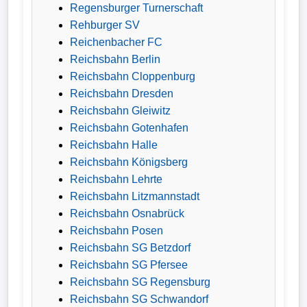
Regensburger Turnerschaft
Bundesliga
Rehburger SV
Reichenbacher FC
Tabelle
Reichsbahn Berlin
3.
Reichsbahn Cloppenburg
Liga
Reichsbahn Dresden
Reichsbahn Gleiwitz
1.
Reichsbahn Gotenhafen
Bundesliga
Reichsbahn Halle
Ergebnisse
Reichsbahn Königsberg
Reichsbahn Lehrte
Reichsbahn Litzmannstadt
SONSTIGES
Reichsbahn Osnabrück
Fußballspieler
Reichsbahn Posen
Reichsbahn SG Betzdorf
Vereine
Reichsbahn SG Pfersee
Reichsbahn SG Regensburg
Kader
Reichsbahn SG Schwandorf