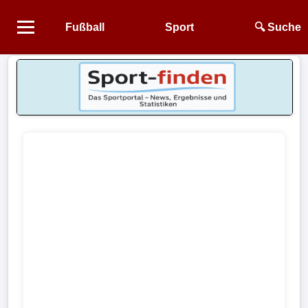
Fußball
Sport
🔍 Suche
Startseite
NEWS
Alle
Fußball-
News
1.
Bundesliga
2.
Bundesliga
3.