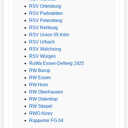
RSV Ortelsburg
RSV Parkstetten
RSV Petersberg
RSV Rehburg
RSV Union 05 Köln
RSV Urbach
RSV Walchsing
RSV Würges
RuWa Essen-Dellwig 1925
RW Barop
RW Essen
RW Horn
RW Oberhausen
RW Ostentrop
RW Stiepel
RWO Alzey
Rüppurrer FG 04