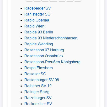
Radeberger SV
Verletzungspech
Rahlstedter SC
Rapid Oberlaa
Frauenfußball
Rapid Wien
Rapide 93 Berlin
Alle
Rapide 93 Niederschönhausen
Sportnews
Rapide Wedding
Rasensport 07 Harburg
eSports
Rasensport Osnabrück
Rasensport-Preußen Königsberg
STATISTIKEN
Raspo Elmshorn
Rastatter SC
Tabelle
Rastenburger SV 08
1.
Rathener SV 19
Bundesliga
Ratinger SpVg
Ratzeburger SV
Tabelle
Reckenziner SV
2.