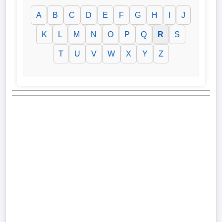
A
B
C
D
E
F
G
H
I
J
K
L
M
N
O
P
Q
R
S
T
U
V
W
X
Y
Z