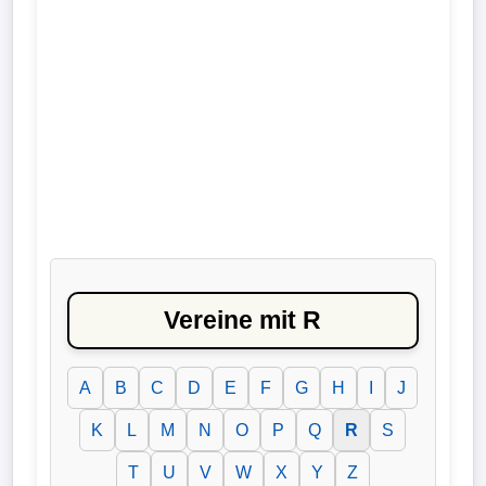
Liga
DFB-
Pokal
International
Champions
League
Europa
Vereine mit R
League
Nationalmannschaft
A
B
C
D
E
F
G
H
I
J
Vereinsnews
K
L
M
N
O
P
Q
R
S
T
U
V
W
X
Y
Z
Wechselgerüchte