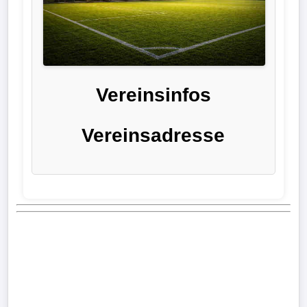
Liga
DFB-
Pokal
Vereinsinfos
International
Vereinsadresse
Champions
League
Europa
League
Nationalmannschaft
Vereinsnews
Wechselgerüchte