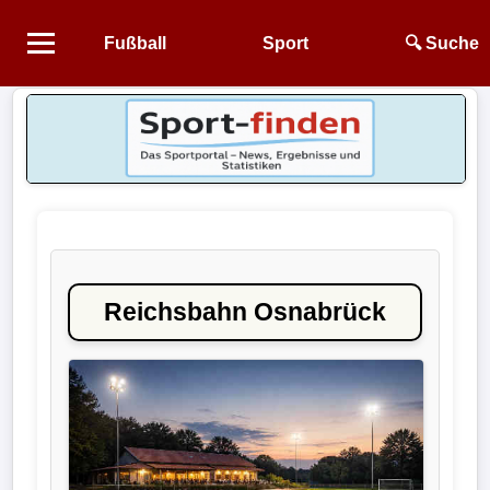
Fußball
Sport
🔍 Suche
Startseite
NEWS
Alle
Fußball-
News
Reichsbahn Osnabrück
1.
Bundesliga
2.
Bundesliga
3.