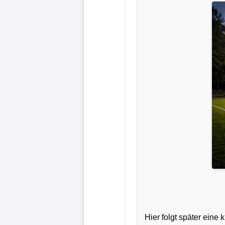
Liga
DFB-
Pokal
International
Champions
League
Europa
League
Nationalmannschaft
Vereinsnews
Hier folgt später ein
Wechselgerüchte