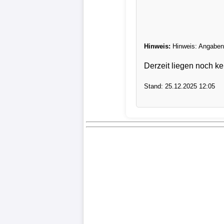
Verletzungspech
Frauenfußball
Hinweis:
Hinweis: Angaben 
Derzeit liegen noch ke
Alle
Sportnews
Stand: 25.12.2025 12:05
eSports
STATISTIKEN
Tabelle
1.
Bundesliga
Tabelle
2.