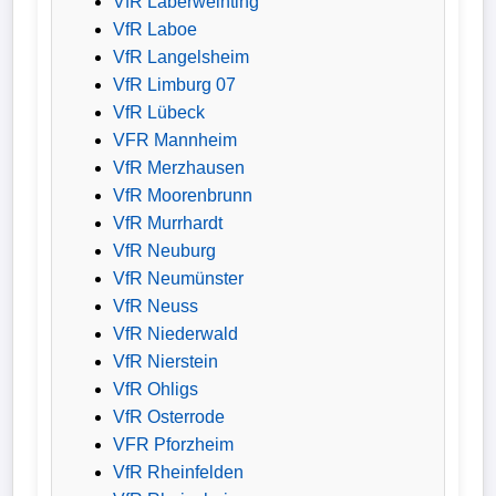
VfR Laberweinting
VfR Laboe
VfR Langelsheim
VfR Limburg 07
VfR Lübeck
VFR Mannheim
VfR Merzhausen
VfR Moorenbrunn
VfR Murrhardt
VfR Neuburg
VfR Neumünster
VfR Neuss
VfR Niederwald
VfR Nierstein
VfR Ohligs
VfR Osterrode
VFR Pforzheim
VfR Rheinfelden