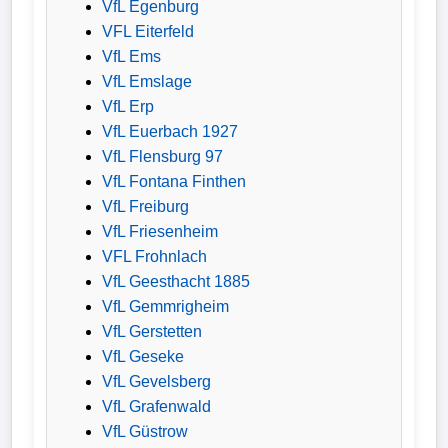
VfL Egenburg
VFL Eiterfeld
VfL Ems
VfL Emslage
VfL Erp
VfL Euerbach 1927
VfL Flensburg 97
VfL Fontana Finthen
VfL Freiburg
VfL Friesenheim
VFL Frohnlach
VfL Geesthacht 1885
VfL Gemmrigheim
VfL Gerstetten
VfL Geseke
VfL Gevelsberg
VfL Grafenwald
VfL Güstrow