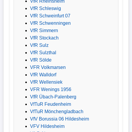
VfR Rheinsheim
VfR Schleswig
VfR Schweinfurt 07
VfR Schwenningen
VfR Simmern
VfR Stockach
VfR Sulz
VfR Sulzthal
VfR Sölde
VFR Volkmarsen
VfR Walldorf
VfR Wellensiek
VFR Wenings 1956
VfR Übach-Palenberg
VfTuR Feudenheim
VfTuR Mönchengladbach
VfV Borussia 06 Hildesheim
VFV Hildesheim