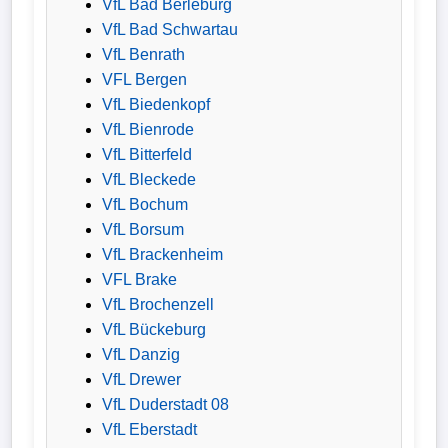
VfL Bad Berleburg
VfL Bad Schwartau
VfL Benrath
VFL Bergen
VfL Biedenkopf
VfL Bienrode
VfL Bitterfeld
VfL Bleckede
VfL Bochum
VfL Borsum
VfL Brackenheim
VFL Brake
VfL Brochenzell
VfL Bückeburg
VfL Danzig
VfL Drewer
VfL Duderstadt 08
VfL Eberstadt