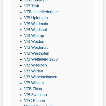
VFB Theley
VfB Tilsit
VFB Unterliederbach
VfB Uplengen
VfB Waldmohr
VfB Waldshut
VfB Waltrop
VfB Weiden
VfB Weidenau
VfB Westhofen
VfB Wetterfeld 1963
VfB Wiesloch
VfB Wilden
VfB Wilhelmshaven
VfB Wissen
VFB Zittau
VfB Zwenkau
VFC Plauen