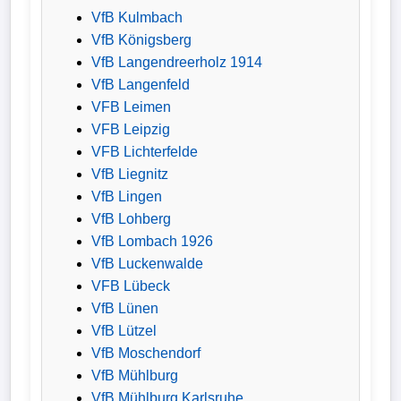
VfB Kulmbach
VfB Königsberg
VfB Langendreerholz 1914
VfB Langenfeld
VFB Leimen
VFB Leipzig
VFB Lichterfelde
VfB Liegnitz
VfB Lingen
VfB Lohberg
VfB Lombach 1926
VfB Luckenwalde
VFB Lübeck
VfB Lünen
VfB Lützel
VfB Moschendorf
VfB Mühlburg
VfB Mühlburg Karlsruhe