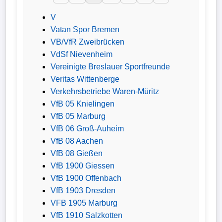
V
Verletzungspech
Vatan Spor Bremen
VB/VfR Zweibrücken
Frauenfußball
VdSf Nievenheim
Vereinigte Breslauer Sportfreunde
Alle
Veritas Wittenberge
Sportnews
Verkehrsbetriebe Waren-Müritz
VfB 05 Knielingen
eSports
VfB 05 Marburg
VfB 06 Groß-Auheim
STATISTIKEN
VfB 08 Aachen
VfB 08 Gießen
Tabelle
VfB 1900 Giessen
1.
VfB 1900 Offenbach
Bundesliga
VfB 1903 Dresden
VFB 1905 Marburg
Tabelle
VfB 1910 Salzkotten
2.