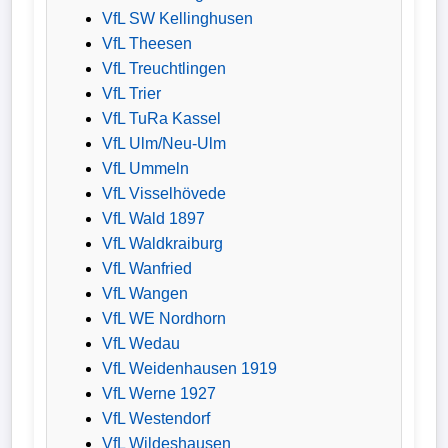
VfL SW Kellinghusen
VfL Theesen
VfL Treuchtlingen
VfL Trier
VfL TuRa Kassel
VfL Ulm/Neu-Ulm
VfL Ummeln
VfL Visselhövede
VfL Wald 1897
VfL Waldkraiburg
VfL Wanfried
VfL Wangen
VfL WE Nordhorn
VfL Wedau
VfL Weidenhausen 1919
VfL Werne 1927
VfL Westendorf
VfL Wildeshausen