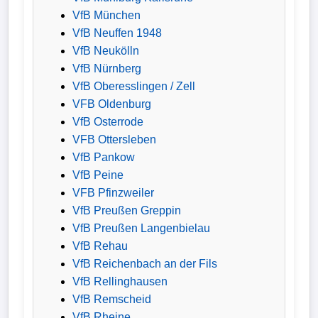
VfB München
VfB Neuffen 1948
VfB Neukölln
VfB Nürnberg
VfB Oberesslingen / Zell
VFB Oldenburg
VfB Osterrode
VFB Ottersleben
VfB Pankow
VfB Peine
VFB Pfinzweiler
VfB Preußen Greppin
VfB Preußen Langenbielau
VfB Rehau
VfB Reichenbach an der Fils
VfB Rellinghausen
VfB Remscheid
VfB Rheine