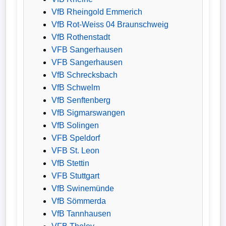
VfB Rheingold Emmerich
VfB Rot-Weiss 04 Braunschweig
VfB Rothenstadt
VFB Sangerhausen
VFB Sangerhausen
VfB Schrecksbach
VfB Schwelm
VfB Senftenberg
VfB Sigmarswangen
VfB Solingen
VFB Speldorf
VFB St. Leon
VfB Stettin
VFB Stuttgart
VfB Swinemünde
VfB Sömmerda
VfB Tannhausen