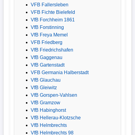
VFB Fallersleben
VFB Fichte Bielefeld
VfB Forchheim 1861
VfB Forstinning
VfB Freya Memel
VFB Friedberg
VfB Friedrichshafen
VfB Gaggenau
VfB Gartenstadt
VFB Germania Halberstadt
VfB Glauchau
VfB Gleiwitz
VfB Gorspen-Vahlsen
VfB Gramzow
VfB Habinghorst
VfB Hellerau-Klotzsche
VfB Helmbrechts
VfB Helmbrechts 98