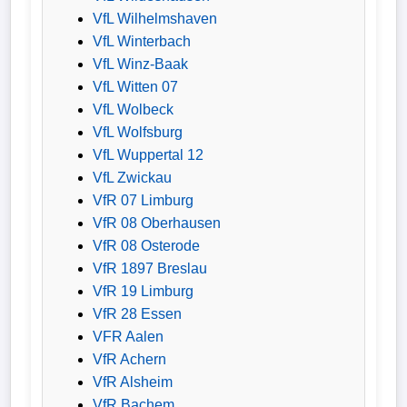
VfL Wilhelmshaven
VfL Winterbach
VfL Winz-Baak
VfL Witten 07
VfL Wolbeck
VfL Wolfsburg
VfL Wuppertal 12
VfL Zwickau
VfR 07 Limburg
VfR 08 Oberhausen
VfR 08 Osterode
VfR 1897 Breslau
VfR 19 Limburg
VfR 28 Essen
VFR Aalen
VfR Achern
VfR Alsheim
VfR Bachem