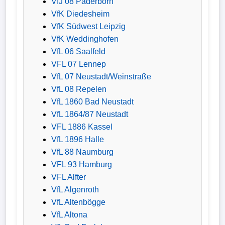
VfJ 08 Paderborn
VfK Diedesheim
VfK Südwest Leipzig
VfK Weddinghofen
VfL 06 Saalfeld
VFL 07 Lennep
VfL 07 Neustadt/Weinstraße
VfL 08 Repelen
VfL 1860 Bad Neustadt
VfL 1864/87 Neustadt
VFL 1886 Kassel
VfL 1896 Halle
VfL 88 Naumburg
VFL 93 Hamburg
VFL Alfter
VfL Algenroth
VfL Altenbögge
VfL Altona