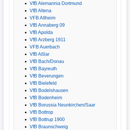
VfB Alemannia Dortmund
Bundesliga
VfB Altena
VFB Altheim
Tabelle
VfB Annaberg 09
3.
VfB Apolda
Liga
VfB Arzberg 1911
VFB Auerbach
1.
VfB Aßlar
Bundesliga
VfB Bach/Donau
Ergebnisse
VfB Bayreuth
VfB Beverungen
VfB Bielefeld
SONSTIGES
VfB Bodelshausen
Fußballspieler
VfB Bodenheim
VfB Borussia Neunkirchen/Saar
Vereine
VfB Bottrop
VfB Bottrup 1900
Kader
VfB Braunschweig