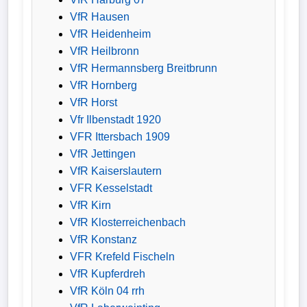
VfR Hausen
VfR Heidenheim
VfR Heilbronn
VfR Hermannsberg Breitbrunn
VfR Hornberg
VfR Horst
Vfr Ilbenstadt 1920
VFR Ittersbach 1909
VfR Jettingen
VfR Kaiserslautern
VFR Kesselstadt
VfR Kirn
VfR Klosterreichenbach
VfR Konstanz
VFR Krefeld Fischeln
VfR Kupferdreh
VfR Köln 04 rrh