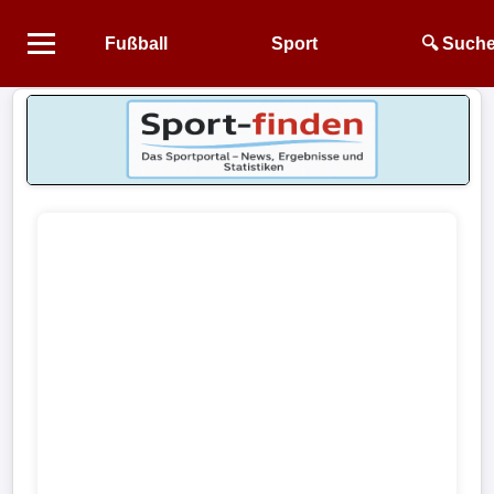
Fußball
Sport
🔍 Such
Startseite
NEWS
Alle
Fußball-
News
1.
Bundesliga
2.
Bundesliga
3.