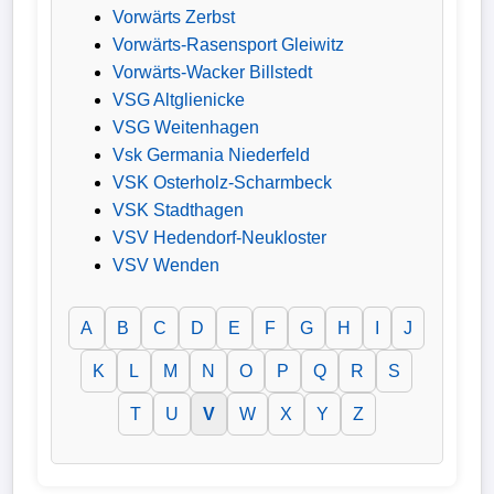
Vorwärts Zerbst
Vorwärts-Rasensport Gleiwitz
Vorwärts-Wacker Billstedt
VSG Altglienicke
VSG Weitenhagen
Vsk Germania Niederfeld
VSK Osterholz-Scharmbeck
VSK Stadthagen
VSV Hedendorf-Neukloster
VSV Wenden
A
B
C
D
E
F
G
H
I
J
K
L
M
N
O
P
Q
R
S
T
U
V
W
X
Y
Z