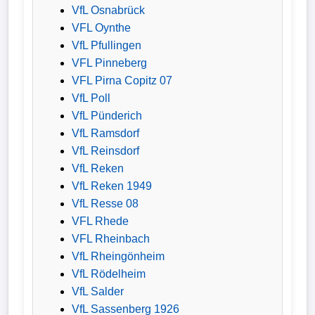
VfL Osnabrück
VFL Oynthe
VfL Pfullingen
VFL Pinneberg
VFL Pirna Copitz 07
VfL Poll
VfL Pünderich
VfL Ramsdorf
VfL Reinsdorf
VfL Reken
VfL Reken 1949
VfL Resse 08
VFL Rhede
VFL Rheinbach
VfL Rheingönheim
VfL Rödelheim
VfL Salder
VfL Sassenberg 1926