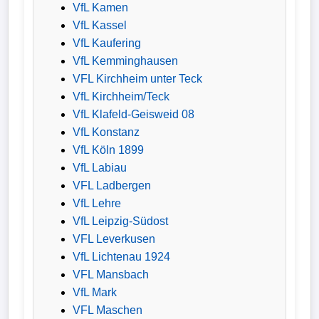
VfL Kamen
VfL Kassel
VfL Kaufering
VfL Kemminghausen
VFL Kirchheim unter Teck
VfL Kirchheim/Teck
VfL Klafeld-Geisweid 08
VfL Konstanz
VfL Köln 1899
VfL Labiau
VFL Ladbergen
VfL Lehre
VfL Leipzig-Südost
VFL Leverkusen
VfL Lichtenau 1924
VFL Mansbach
VfL Mark
VFL Maschen