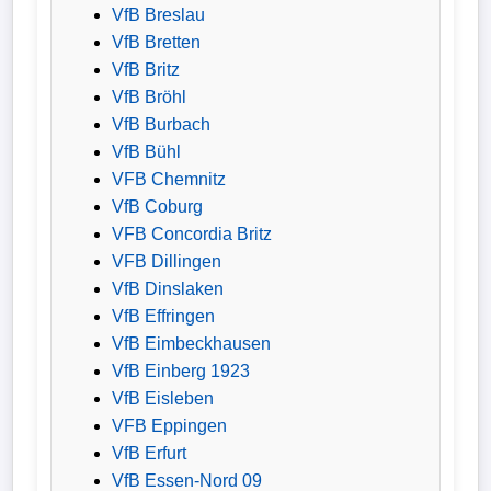
VfB Breslau
Wappen
VfB Bretten
VfB Britz
Der
VfB Bröhl
Flutlichtbarde
VfB Burbach
VfB Bühl
VFB Chemnitz
VfB Coburg
VFB Concordia Britz
VFB Dillingen
VfB Dinslaken
VfB Effringen
VfB Eimbeckhausen
VfB Einberg 1923
VfB Eisleben
VFB Eppingen
VfB Erfurt
VfB Essen-Nord 09