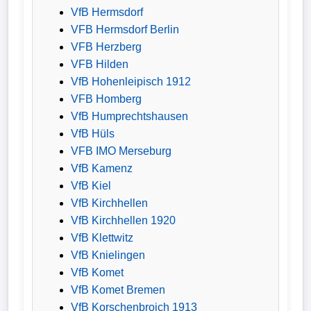
VfB Hermsdorf
VFB Hermsdorf Berlin
VFB Herzberg
VFB Hilden
VfB Hohenleipisch 1912
VFB Homberg
VfB Humprechtshausen
VfB Hüls
VFB IMO Merseburg
VfB Kamenz
VfB Kiel
VfB Kirchhellen
VfB Kirchhellen 1920
VfB Klettwitz
VfB Knielingen
VfB Komet
VfB Komet Bremen
VfB Korschenbroich 1913