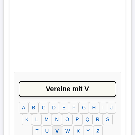
Liga
DFB-
Pokal
International
Champions
League
Europa
Vereine mit V
League
Nationalmannschaft
A
B
C
D
E
F
G
H
I
J
Vereinsnews
K
L
M
N
O
P
Q
R
S
T
U
V
W
X
Y
Z
Wechselgerüchte