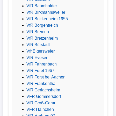
VfR Baumholder
VfR Birkmannsweiler
VfR Bockenheim 1955
VfR Borgentreich
VfR Bremen
VfR Bretzenheim
VfR Bürstadt
Vfr Elgersweier
VfR Evesen
VfR Fahrenbach
VfR Foret 1967
VfR Forst bei Aachen
VfR Frankenthal
VfR Gerlachsheim
VFR Gommersdorf
VfR Groß-Gerau
VFR Hainchen
VfR Harburg 07