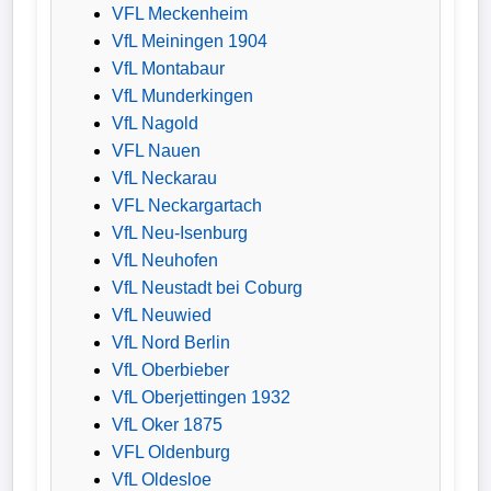
VFL Meckenheim
VfL Meiningen 1904
VfL Montabaur
VfL Munderkingen
VfL Nagold
VFL Nauen
VfL Neckarau
VFL Neckargartach
VfL Neu-Isenburg
VfL Neuhofen
VfL Neustadt bei Coburg
VfL Neuwied
VfL Nord Berlin
VfL Oberbieber
VfL Oberjettingen 1932
VfL Oker 1875
VFL Oldenburg
VfL Oldesloe