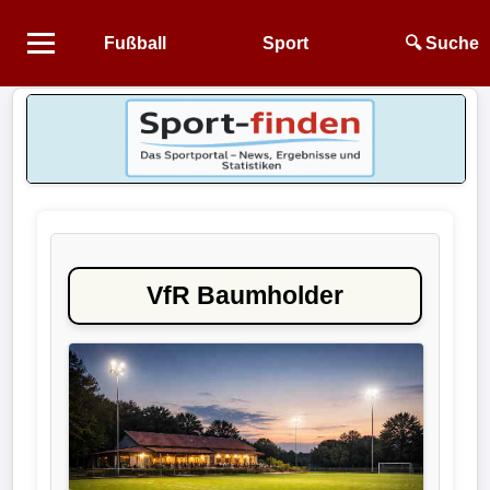
Fußball
Sport
🔍 Suche
Startseite
NEWS
Alle
Fußball-
News
VfR Baumholder
1.
Bundesliga
2.
Bundesliga
3.