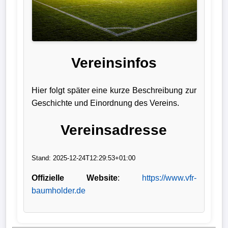
Liga
DFB-
Pokal
Vereinsinfos
International
Hier folgt später eine kurze Beschreibung zur
Champions
Geschichte und Einordnung des Vereins.
League
Vereinsadresse
Europa
League
Stand: 2025-12-24T12:29:53+01:00
Nationalmannschaft
Offizielle Website
:
https://www.vfr-
baumholder.de
Vereinsnews
Wechselgerüchte