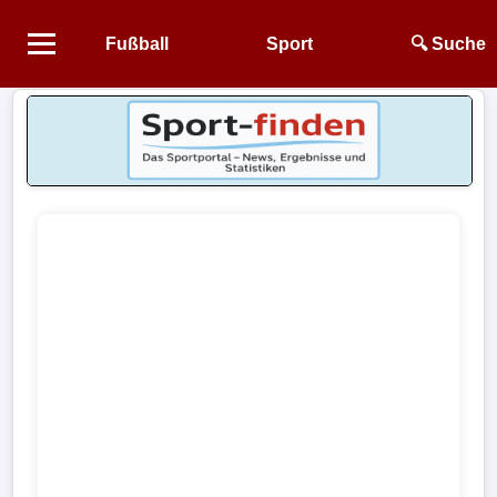
Fußball
Sport
🔍 Suche
Startseite
NEWS
Alle
Fußball-
News
1.
Bundesliga
2.
Bundesliga
3.