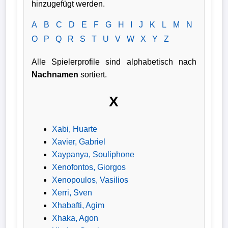
hinzugefügt werden.
Verletzungspech
A
B
C
D
E
F
G
H
I
J
K
L
M
N
O
P
Q
R
S
T
U
V
W
X
Y
Z
Frauenfußball
Alle Spielerprofile sind alphabetisch nach
Alle
Nachnamen
sortiert.
Sportnews
X
eSports
Xabi, Huarte
STATISTIKEN
Xavier, Gabriel
Xaypanya, Souliphone
Tabelle
Xenofontos, Giorgos
1.
Xenopoulos, Vasilios
Bundesliga
Xerri, Sven
Xhabafti, Agim
Tabelle
Xhaka, Agon
2.