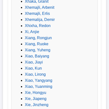
Xhaka, Granit
Bundesliga
Xhemajli, Arbenit
Xhemajli, Erlis
Tabelle
Xhemalija, Demir
3.
Xhixha, Redon
Liga
Xi, Anjie
Xiang, Rongjun
1.
Xiang, Ruoke
Bundesliga
Xiang, Yuheng
Ergebnisse
Xiao, Baiyang
Xiao, Jiayi
Xiao, Kun
SONSTIGES
Xiao, Lirong
Fußballspieler
Xiao, Yangyang
Xiao, Yuanming
Vereine
Xie, Hongyu
Xie, Jiapeng
Kader
Xie, Jinzheng