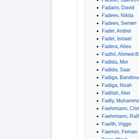
Fadairo, David
Wappen
Fadeev, Nikita
Fadeev, Semen
Der
Fadei, Andrei
Flutlichtbarde
Fadel, Ismael
Fadera, Alieu
Fadhil, Ahmed-B
Fadida, Mor
Fadida, Saar
Fadiga, Bandio
Fadiga, Noah
Fadilah, Alwi
Fadly, Muhamm
Faehrmann, Chri
Faehrmann, Ralf
Faelth, Viggo
Faerron, Fernan