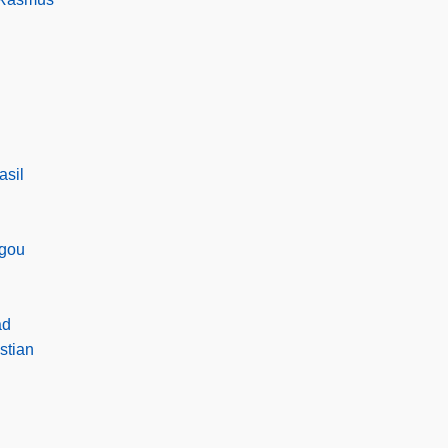
asil
ugou
ad
stian