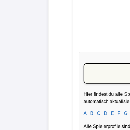
Liga
DFB-
Pokal
International
Champions
League
Europa
League
Hier findest du alle S
Nationalmannschaft
automatisch aktualisie
Vereinsnews
A
B
C
D
E
F
G
Alle Spielerprofile si
Wechselgerüchte