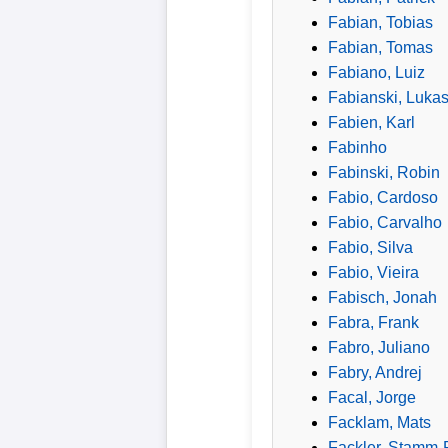
Fabian, Tobias
Bundesliga
Fabian, Tomas
Tabelle
Fabiano, Luiz
Fabianski, Luka
3.
Fabien, Karl
Liga
Fabinho
Fabinski, Robin
1.
Fabio, Cardoso
Bundesliga
Fabio, Carvalho
Ergebnisse
Fabio, Silva
Fabio, Vieira
SONSTIGES
Fabisch, Jonah
Fabra, Frank
Fußballspieler
Fabro, Juliano
Fabry, Andrej
Vereine
Facal, Jorge
Facklam, Mats
Kader
Fackler, Stamm