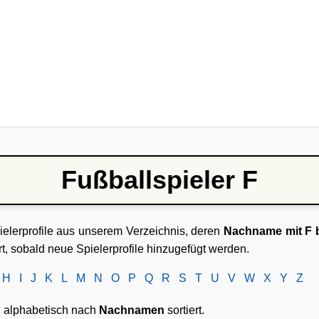
Fußballspieler F
pielerprofile aus unserem Verzeichnis, deren
Nachname mit F 
rt, sobald neue Spielerprofile hinzugefügt werden.
H
I
J
K
L
M
N
O
P
Q
R
S
T
U
V
W
X
Y
Z
nd alphabetisch nach
Nachnamen
sortiert.