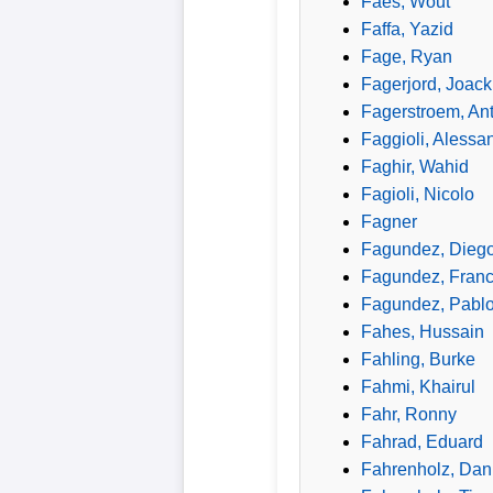
Faes, Wout
Faffa, Yazid
Fage, Ryan
Fagerjord, Joac
Fagerstroem, An
Faggioli, Alessa
Faghir, Wahid
Fagioli, Nicolo
Fagner
Fagundez, Dieg
Fagundez, Fran
Fagundez, Pabl
Fahes, Hussain
Fahling, Burke
Fahmi, Khairul
Fahr, Ronny
Fahrad, Eduard
Fahrenholz, Dan