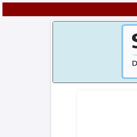
Startseite
NEWS
Alle
Fußball-
News
1.
Bundesliga
2.
Bundesliga
3.