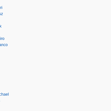
ri
sz
k
iro
ranco
chael
s