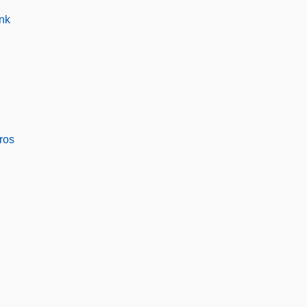
nk
ros