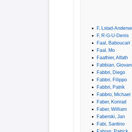
Verletzungspech
Frauenfußball
F, Lstad-Anders
F, R-G-U-Denis
Alle
Faal, Baboucarr
Sportnews
Faal, Mo
Faathier, Alfath
eSports
Fabbian, Giovan
Fabbri, Diego
Fabbri, Filippo
STATISTIKEN
Fabbri, Patrik
Tabelle
Fabbro, Michael
1.
Faber, Konrad
Bundesliga
Faber, William
Faberski, Jan
Tabelle
Fabi, Santino
2.
Fabian, Patrick