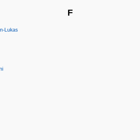
F
en-Lukas
ni