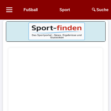
Fußball
Sport
🔍 Suche
Startseite
NEWS
Alle
Fußball-
News
1.
Bundesliga
2.
Bundesliga
3.