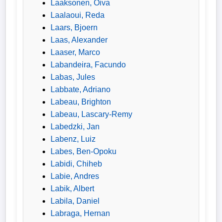
Laaksonen, Oiva
Bundesliga
Laalaoui, Reda
Laars, Bjoern
Tabelle
Laas, Alexander
3.
Laaser, Marco
Liga
Labandeira, Facundo
Labas, Jules
1.
Labbate, Adriano
Bundesliga
Labeau, Brighton
Ergebnisse
Labeau, Lascary-Remy
Labedzki, Jan
Labenz, Luiz
SONSTIGES
Labes, Ben-Opoku
Fußballspieler
Labidi, Chiheb
Labie, Andres
Vereine
Labik, Albert
Labila, Daniel
Kader
Labraga, Hernan