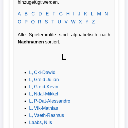
hinzugefügt werden.
Verletzungspech
A
B
C
D
E
F
G
H
I
J
K
L
M
N
O
P
Q
R
S
T
U
V
W
X
Y
Z
Frauenfußball
Alle Spielerprofile sind alphabetisch nach
Alle
Nachnamen
sortiert.
Sportnews
L
eSports
L, Cki-Dawid
STATISTIKEN
L, Greid-Julian
L, Greid-Kevin
Tabelle
L, Ndal-Mikkel
1.
L, P-Dat-Alessandro
Bundesliga
L, Vik-Mathias
L, Vseth-Rasmus
Tabelle
Laabs, Nils
2.