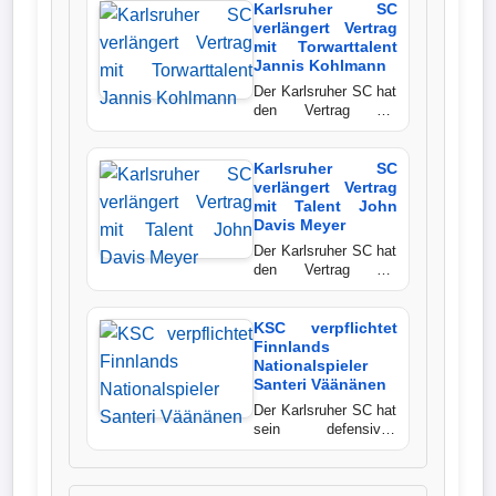
Jahre alte dänische
Karlsruher SC
Bundesliga
Nationalspieler kommt
verlängert Vertrag
von Red Bull
mit Torwarttalent
Salzburg,
Jannis Kohlmann
Tabelle
unterschreibt einen
Der Karlsruher SC hat
langfristigen Vertrag
3.
den Vertrag mit
und soll der Offensive
Nachwuchstorwart
Liga
der Kraichgauer
Jannis Kohlmann
zusätzliche Dynamik
langfristig verlängert.
Karlsruher SC
verleihen.
Mit der Entscheidung
verlängert Vertrag
1.
unterstreichen die
mit Talent John
Bundesliga
Badener erneut ihren
Davis Meyer
Kurs, talentierte
Der Karlsruher SC hat
Ergebnisse
Spieler aus den
den Vertrag mit
eigenen Reihen
Nachwuchsstürmer
nachhaltig an den
John Davis Meyer
Verein zu binden.
SONSTIGES
langfristig verlängert.
KSC verpflichtet
Der 17-Jährige zählt
Finnlands
seit Beginn der
Fußballspieler
Nationalspieler
Sommervorbereitung
Santeri Väänänen
zum Profikader und
Der Karlsruher SC hat
Vereine
gilt als eines der
sein defensives
vielversprechendsten
Mittelfeld mit dem
Eigengewächse der
finnischen
Kader
Badener.
Nationalspieler