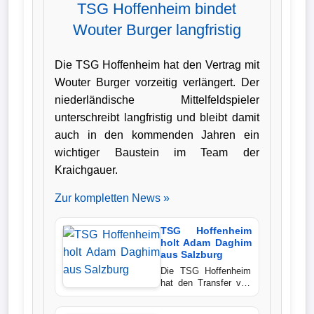
TSG Hoffenheim bindet
Verletzungspech
Wouter Burger langfristig
Frauenfußball
Die TSG Hoffenheim hat den Vertrag mit
Wouter Burger vorzeitig verlängert. Der
Alle
niederländische Mittelfeldspieler
Sportnews
unterschreibt langfristig und bleibt damit
auch in den kommenden Jahren ein
eSports
wichtiger Baustein im Team der
Kraichgauer.
STATISTIKEN
Zur kompletten News »
Tabelle
TSG Hoffenheim
1.
holt Adam Daghim
aus Salzburg
Bundesliga
Die TSG Hoffenheim
hat den Transfer von
Tabelle
Adam Daghim perfekt
gemacht. Der 20
2.