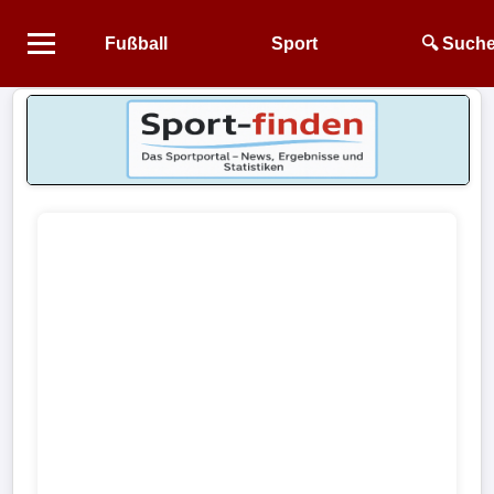
Fußball
Sport
🔍 Such
Startseite
NEWS
Alle
Fußball-
News
1.
Bundesliga
2.
Bundesliga
3.