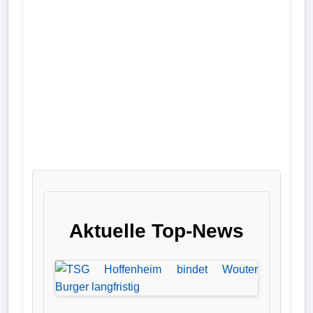
Liga
DFB-
Pokal
International
Champions
League
Europa
League
Aktuelle Top-News
Nationalmannschaft
Vereinsnews
Wechselgerüchte