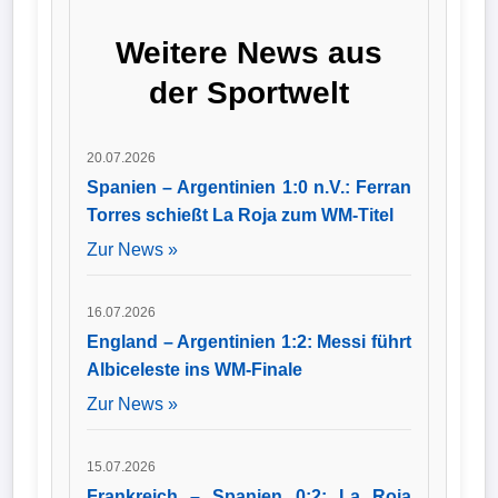
Santeri Väänänen
verstärkt. Der 24-
Wappen
Weitere News aus
Jährige kommt vom
norwegischen
Der
der Sportwelt
Erstligisten
Rosenborg BK, trägt
Flutlichtbarde
künftig die
Rückennummer
20.07.2026
sechs und ist bereits
in das Training der
Spanien – Argentinien 1:0 n.V.: Ferran
Mannschaft
Torres schießt La Roja zum WM-Titel
eingestiegen.
Zur News »
16.07.2026
England – Argentinien 1:2: Messi führt
Albiceleste ins WM-Finale
Zur News »
15.07.2026
Frankreich – Spanien 0:2: La Roja