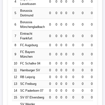
4
0
0
0
0
0
0
0
0
Leverkusen
Borussia
5
0
0
0
0
0
0
0
0
Dortmund
Borussia
6
0
0
0
0
0
0
0
0
Mönchengladbach
Eintracht
7
0
0
0
0
0
0
0
0
Frankfurt
8
FC Augsburg
0
0
0
0
0
0
0
0
FC Bayern
9
0
0
0
0
0
0
0
0
München
10
FC Schalke 04
0
0
0
0
0
0
0
0
11
Hamburger SV
0
0
0
0
0
0
0
0
12
RB Leipzig
0
0
0
0
0
0
0
0
13
SC Freiburg
0
0
0
0
0
0
0
0
14
SC Paderborn 07
0
0
0
0
0
0
0
0
15
SV 07 Elversberg
0
0
0
0
0
0
0
0
SV Werder