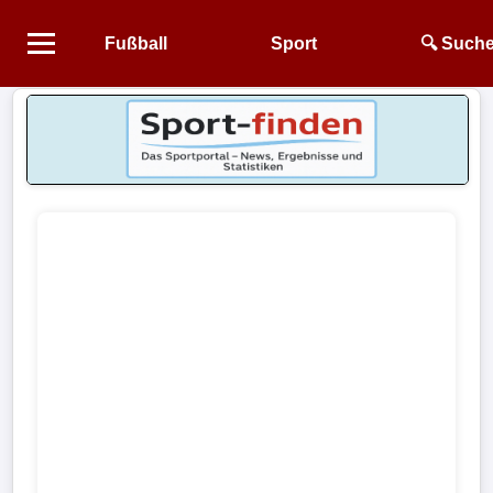
Fußball
Sport
🔍 Such
Startseite
NEWS
Alle
Fußball-
News
1.
Bundesliga
2.
Bundesliga
3.