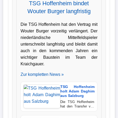
TSG Hoffenheim bindet
Verletzungspech
Wouter Burger langfristig
Frauenfußball
Die TSG Hoffenheim hat den Vertrag mit
Wouter Burger vorzeitig verlängert. Der
Alle
niederländische Mittelfeldspieler
Sportnews
unterschreibt langfristig und bleibt damit
auch in den kommenden Jahren ein
eSports
wichtiger Baustein im Team der
Kraichgauer.
STATISTIKEN
Zur kompletten News »
Tabelle
TSG Hoffenheim
1.
holt Adam Daghim
aus Salzburg
Bundesliga
Die TSG Hoffenheim
hat den Transfer von
Tabelle
Adam Daghim perfekt
gemacht. Der 20
2.