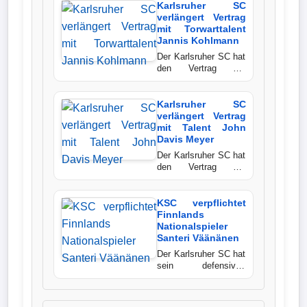
Jahre alte dänische
Karlsruher SC
Bundesliga
Nationalspieler kommt
verlängert Vertrag
von Red Bull
mit Torwarttalent
Salzburg,
Jannis Kohlmann
Tabelle
unterschreibt einen
Der Karlsruher SC hat
langfristigen Vertrag
3.
den Vertrag mit
und soll der Offensive
Nachwuchstorwart
Liga
der Kraichgauer
Jannis Kohlmann
zusätzliche Dynamik
langfristig verlängert.
Karlsruher SC
verleihen.
Mit der Entscheidung
verlängert Vertrag
1.
unterstreichen die
mit Talent John
Bundesliga
Badener erneut ihren
Davis Meyer
Kurs, talentierte
Der Karlsruher SC hat
Ergebnisse
Spieler aus den
den Vertrag mit
eigenen Reihen
Nachwuchsstürmer
nachhaltig an den
John Davis Meyer
Verein zu binden.
SONSTIGES
langfristig verlängert.
KSC verpflichtet
Der 17-Jährige zählt
Finnlands
seit Beginn der
Fußballspieler
Nationalspieler
Sommervorbereitung
Santeri Väänänen
zum Profikader und
Der Karlsruher SC hat
Vereine
gilt als eines der
sein defensives
vielversprechendsten
Mittelfeld mit dem
Eigengewächse der
finnischen
Kader
Badener.
Nationalspieler