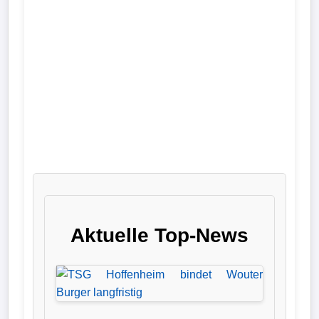
Liga
DFB-
Pokal
International
Champions
League
Europa
League
Aktuelle Top-News
Nationalmannschaft
Vereinsnews
Wechselgerüchte