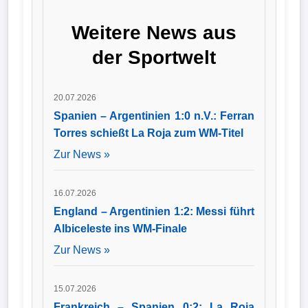
Santeri Väänänen
verstärkt. Der 24-
Wappen
Weitere News aus
Jährige kommt vom
norwegischen
Der
der Sportwelt
Erstligisten
Rosenborg BK, trägt
Flutlichtbarde
künftig die
Rückennummer
20.07.2026
sechs und ist bereits
in das Training der
Spanien – Argentinien 1:0 n.V.: Ferran
Mannschaft
Torres schießt La Roja zum WM-Titel
eingestiegen.
Zur News »
16.07.2026
England – Argentinien 1:2: Messi führt
Albiceleste ins WM-Finale
Zur News »
15.07.2026
Frankreich – Spanien 0:2: La Roja