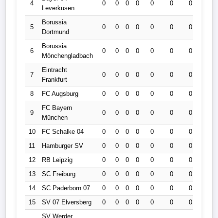
4
0
0
0
0
0
0
0
0
Leverkusen
Borussia
5
0
0
0
0
0
0
0
0
Dortmund
Borussia
6
0
0
0
0
0
0
0
0
Mönchengladbach
Eintracht
7
0
0
0
0
0
0
0
0
Frankfurt
8
FC Augsburg
0
0
0
0
0
0
0
0
FC Bayern
9
0
0
0
0
0
0
0
0
München
10
FC Schalke 04
0
0
0
0
0
0
0
0
11
Hamburger SV
0
0
0
0
0
0
0
0
12
RB Leipzig
0
0
0
0
0
0
0
0
13
SC Freiburg
0
0
0
0
0
0
0
0
14
SC Paderborn 07
0
0
0
0
0
0
0
0
15
SV 07 Elversberg
0
0
0
0
0
0
0
0
SV Werder