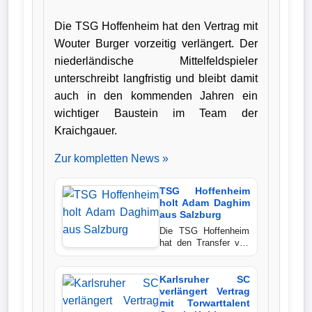
Die TSG Hoffenheim hat den Vertrag mit
Verletzungspech
Wouter Burger vorzeitig verlängert. Der
Frauenfußball
niederländische Mittelfeldspieler
unterschreibt langfristig und bleibt damit
Alle
auch in den kommenden Jahren ein
Sportnews
wichtiger Baustein im Team der
Kraichgauer.
eSports
Zur kompletten News »
STATISTIKEN
TSG Hoffenheim
holt Adam Daghim
aus Salzburg
Tabelle
Die TSG Hoffenheim
1.
hat den Transfer von
Bundesliga
Adam Daghim perfekt
gemacht. Der 20
Jahre alte dänische
Karlsruher SC
Tabelle
Nationalspieler kommt
verlängert Vertrag
von Red Bull
mit Torwarttalent
2.