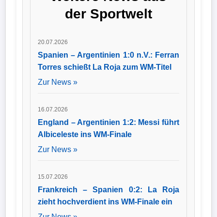
norwegischen
der Sportwelt
Erstligisten
Wappen
Rosenborg BK, trägt
künftig die
Rückennummer
Der
20.07.2026
sechs und ist bereits
Flutlichtbarde
in das Training der
Spanien – Argentinien 1:0 n.V.: Ferran
Mannschaft
Torres schießt La Roja zum WM-Titel
eingestiegen.
Zur News »
16.07.2026
England – Argentinien 1:2: Messi führt
Albiceleste ins WM-Finale
Zur News »
15.07.2026
Frankreich – Spanien 0:2: La Roja
zieht hochverdient ins WM-Finale ein
Zur News »