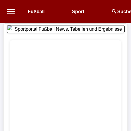
Fußball
Sport
🔍 Such
Startseite
NEWS
Alle
Fußball-
News
1.
Bundesliga
2.
Bundesliga
3.