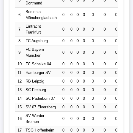
5
0
0
0
0
0
0
0
0
Dortmund
Borussia
6
0
0
0
0
0
0
0
0
Mönchengladbach
Eintracht
7
0
0
0
0
0
0
0
0
Frankfurt
8
FC Augsburg
0
0
0
0
0
0
0
0
FC Bayern
9
0
0
0
0
0
0
0
0
München
10
FC Schalke 04
0
0
0
0
0
0
0
0
11
Hamburger SV
0
0
0
0
0
0
0
0
12
RB Leipzig
0
0
0
0
0
0
0
0
13
SC Freiburg
0
0
0
0
0
0
0
0
14
SC Paderborn 07
0
0
0
0
0
0
0
0
15
SV 07 Elversberg
0
0
0
0
0
0
0
0
SV Werder
16
0
0
0
0
0
0
0
0
Bremen
17
TSG Hoffenheim
0
0
0
0
0
0
0
0