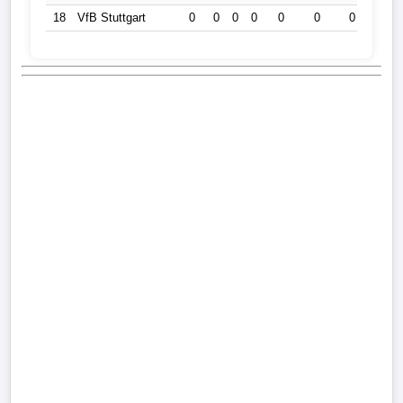
18
VfB Stuttgart
0
0
0
0
0
0
0
0