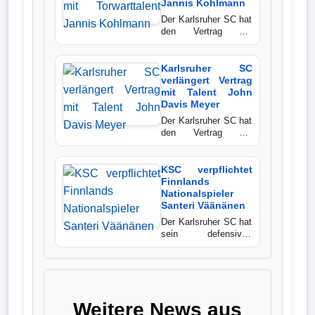
Salzburg,
Jannis Kohlmann
unterschreibt einen
Bundesliga
Der Karlsruher SC hat
langfristigen Vertrag
den Vertrag mit
und soll der Offensive
Nachwuchstorwart
Tabelle
der Kraichgauer
Jannis Kohlmann
zusätzliche Dynamik
langfristig verlängert.
Karlsruher SC
3.
verleihen.
Mit der Entscheidung
verlängert Vertrag
Liga
unterstreichen die
mit Talent John
Badener erneut ihren
Davis Meyer
Kurs, talentierte
Der Karlsruher SC hat
1.
Spieler aus den
den Vertrag mit
eigenen Reihen
Bundesliga
Nachwuchsstürmer
nachhaltig an den
John Davis Meyer
Ergebnisse
Verein zu binden.
langfristig verlängert.
KSC verpflichtet
Der 17-Jährige zählt
Finnlands
seit Beginn der
Nationalspieler
Sommervorbereitung
Santeri Väänänen
SONSTIGES
zum Profikader und
Der Karlsruher SC hat
gilt als eines der
Fußballspieler
sein defensives
vielversprechendsten
Mittelfeld mit dem
Eigengewächse der
finnischen
Badener.
Vereine
Nationalspieler
Santeri Väänänen
verstärkt. Der 24-
Kader
Weitere News aus
Jährige kommt vom