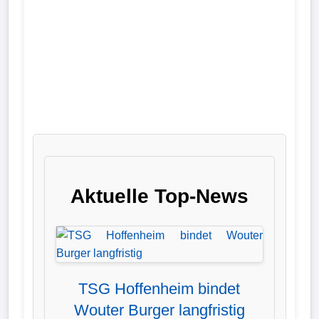
Liga
DFB-
Pokal
International
Champions
League
Europa
Aktuelle Top-News
League
Nationalmannschaft
Vereinsnews
TSG Hoffenheim bindet
Wouter Burger langfristig
Wechselgerüchte