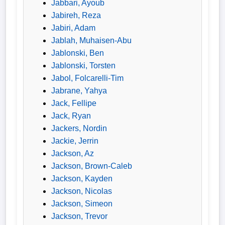
Jabbari, Ayoub
Bundesliga
Jabireh, Reza
Jabiri, Adam
Tabelle
Jablah, Muhaisen-Abu
3.
Jablonski, Ben
Liga
Jablonski, Torsten
Jabol, Folcarelli-Tim
1.
Jabrane, Yahya
Bundesliga
Jack, Fellipe
Ergebnisse
Jack, Ryan
Jackers, Nordin
Jackie, Jerrin
SONSTIGES
Jackson, Az
Fußballspieler
Jackson, Brown-Caleb
Jackson, Kayden
Vereine
Jackson, Nicolas
Jackson, Simeon
Kader
Jackson, Trevor