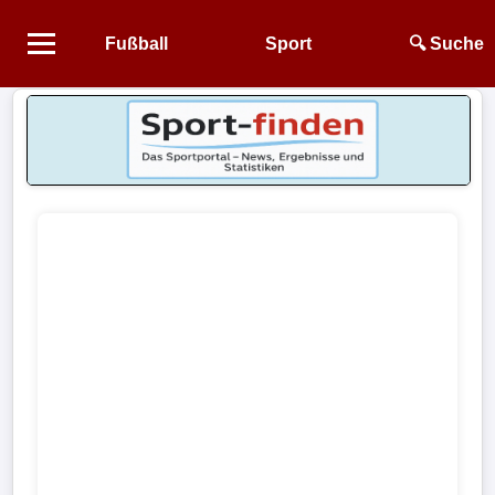
Fußball
Sport
🔍 Suche
Startseite
NEWS
Alle
Fußball-
News
1.
Bundesliga
2.
Bundesliga
3.