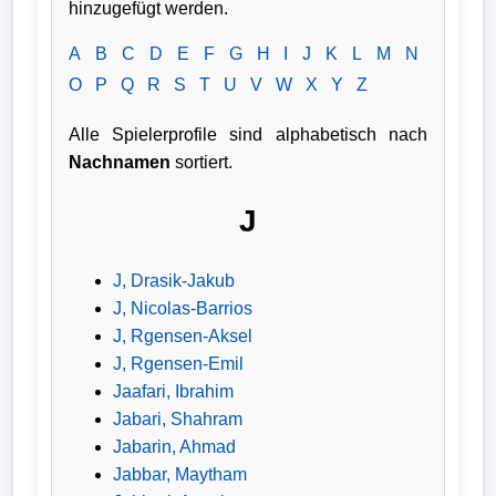
hinzugefügt werden.
Verletzungspech
A
B
C
D
E
F
G
H
I
J
K
L
M
N
O
P
Q
R
S
T
U
V
W
X
Y
Z
Frauenfußball
Alle Spielerprofile sind alphabetisch nach
Alle
Nachnamen
sortiert.
Sportnews
J
eSports
J, Drasik-Jakub
STATISTIKEN
J, Nicolas-Barrios
J, Rgensen-Aksel
Tabelle
J, Rgensen-Emil
1.
Jaafari, Ibrahim
Bundesliga
Jabari, Shahram
Jabarin, Ahmad
Tabelle
Jabbar, Maytham
2.