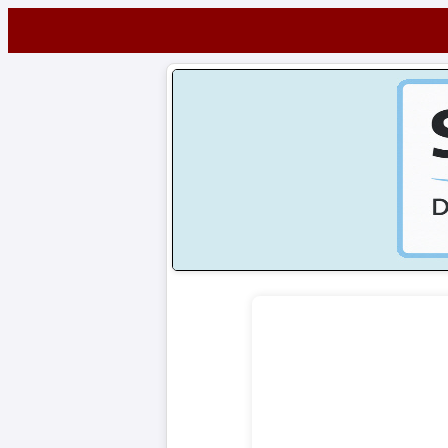
Startseite
NEWS
Alle
Fußball-
News
1.
Bundesliga
2.
Bundesliga
3.