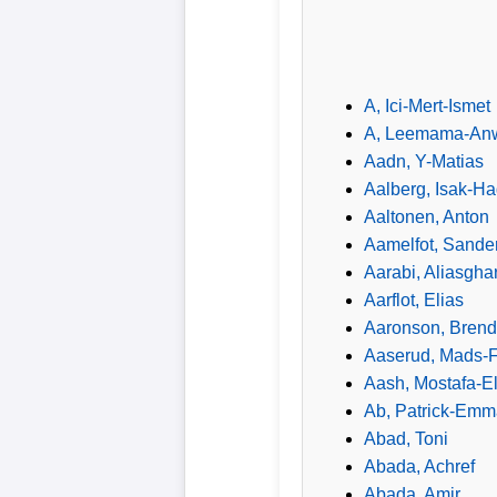
Verletzungspech
Frauenfußball
A, Ici-Mert-Ismet
A, Leemama-An
Alle
Aadn, Y-Matias
Sportnews
Aalberg, Isak-H
Aaltonen, Anton
eSports
Aamelfot, Sande
Aarabi, Aliasgha
Aarflot, Elias
STATISTIKEN
Aaronson, Bren
Tabelle
Aaserud, Mads-
1.
Aash, Mostafa-E
Bundesliga
Ab, Patrick-Emm
Abad, Toni
Tabelle
Abada, Achref
2.
Abada, Amir