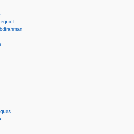
o
equiel
Abdirahman
n
cques
o