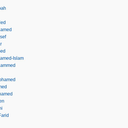
oah
led
hamed
sef
r
med
hamed-Islam
ohammed
ohamed
med
ohamed
en
ni
arid