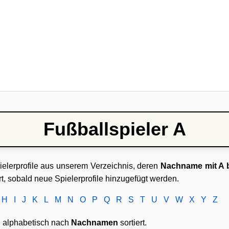
Fußballspieler A
pielerprofile aus unserem Verzeichnis, deren
Nachname mit A 
rt, sobald neue Spielerprofile hinzugefügt werden.
H
I
J
K
L
M
N
O
P
Q
R
S
T
U
V
W
X
Y
Z
nd alphabetisch nach
Nachnamen
sortiert.