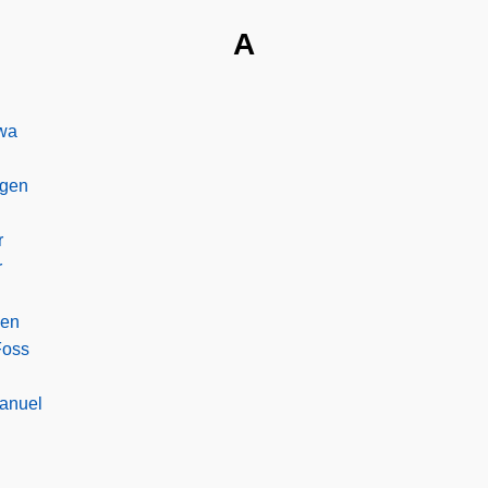
A
wa
agen
r
r
den
Foss
l
anuel