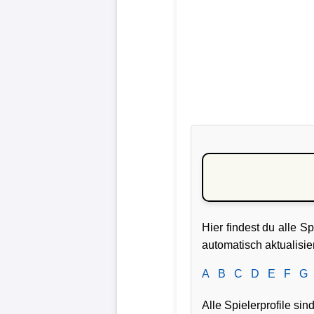
Liga
DFB-
Pokal
International
Champions
League
Europa
League
Hier findest du alle S
Nationalmannschaft
automatisch aktualisie
Vereinsnews
A
B
C
D
E
F
G
Alle Spielerprofile si
Wechselgerüchte