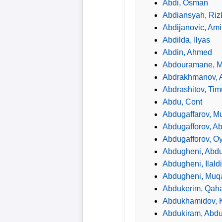
Abdi, Osman
Abdiansyah, Riz
Abdijanovic, Ami
Abdilda, Ilyas
Abdin, Ahmed
Abdouramane, 
Abdrakhmanov, A
Abdrashitov, Tim
Abdu, Cont
Abdugaffarov, M
Abdugafforov, A
Abdugafforov, O
Abdugheni, Abd
Abdugheni, Ilald
Abdugheni, Muq
Abdukerim, Qah
Abdukhamidov, 
Abdukiram, Abd