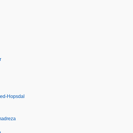
r
ed-Hopsdal
madreza