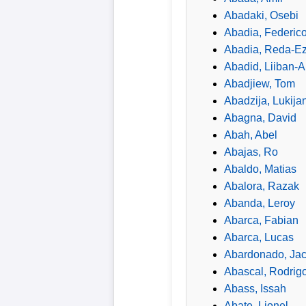
Abadaki, Osebi
Bundesliga
Abadia, Federic
Tabelle
Abadia, Reda-Ez
Abadid, Liiban-
3.
Abadjiew, Tom
Liga
Abadzija, Lukija
Abagna, David
1.
Abah, Abel
Bundesliga
Abajas, Ro
Ergebnisse
Abaldo, Matias
Abalora, Razak
SONSTIGES
Abanda, Leroy
Abarca, Fabian
Fußballspieler
Abarca, Lucas
Abardonado, Ja
Vereine
Abascal, Rodrig
Abass, Issah
Kader
Abate, Lionel