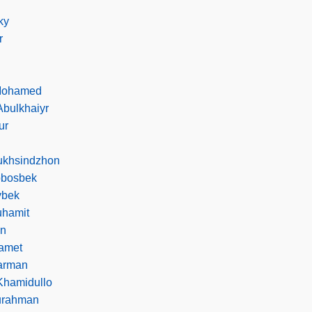
ky
r
Mohamed
bulkhaiyr
ur
ukhsindzhon
bbosbek
ybek
uhamit
in
amet
arman
Khamidullo
urahman