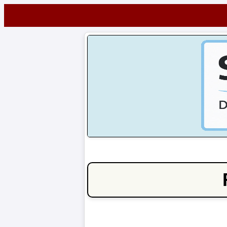
Startseite
NEWS
Alle
FuÃŸball-
News
1.
Bundesliga
2.
Bundesliga
3.