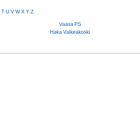
S
T
U
V
W
X
Y
Z
Vaasa PS
Haka Valkeakoski