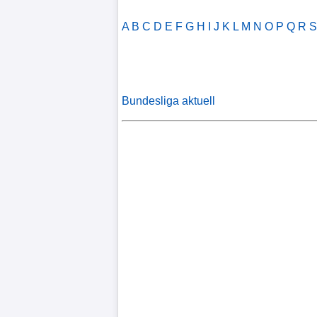
Liga
A
B
C
D
E
F
G
H
I
J
K
L
M
N
O
P
Q
R
DFB-
Pokal
International
Bundesliga aktuell
Champions
League
Europa
League
Nationalmannschaft
Vereinsnews
WechselgerÃ¼chte