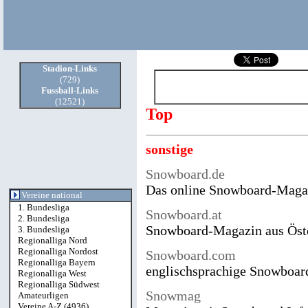
Stadion
-Links
(729)
Fussball
-Links
(12521)
Top
sonstige
Snowboard.de
Das online Snowboard-Maga
Vereine national
1. Bundesliga
Snowboard.at
2. Bundesliga
Snowboard-Magazin aus Öst
3. Bundesliga
Regionalliga Nord
Regionalliga Nordost
Snowboard.com
Regionalliga Bayern
englischsprachige Snowboa
Regionalliga West
Regionalliga Südwest
Snowmag
Amateurligen
Vereine A-Z
(4936)