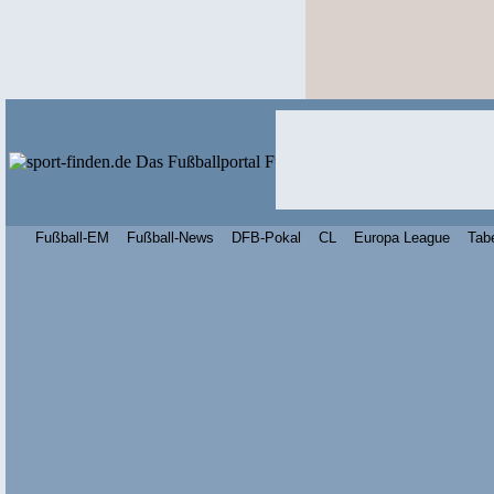
Fußball-EM
Fußball-News
DFB-Pokal
CL
Europa League
Tab