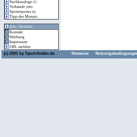
Suchkataloge
(7)
Verbände
(289)
Sportreporter
(6)
Tipp des Monats
Info / Kontakt
Kontakt
Werbung
Impressum
URL melden
(c) 2001 by
Sport-finden.de
Hinweise
Nutzungsbedingunge