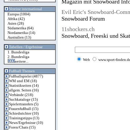
Magazin mit Snowboard Inf
Vereine international
Evil Eric's Snowboard-Com
Europa
(1004)
Snowboard Forum
Afrika
(42)
Asien
(28)
Südamerika
(64)
11shockers.ch
Nordamerika
(14)
Snowboard, Freeski und Ska
Australien
(13)
Tabellen / Ergebnisse
1. Bundesliga
2. Bundesliga
Web
www.sport-finden.d
weitere...
Fußball Themen
Fußballspieler
(4877)
WM und EM
(18)
Statistikseiten
(14)
allgem. Seiten
(16)
Verbände
(218)
Suchkataloge
(15)
Spielertransfers
(5)
Frauenfußball
(15)
Schiedsrichter
(10)
Trainingstipps
(13)
News/Ergebnisse
(10)
Foren/Chats
(15)