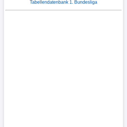
Bundesliga
Tabellendatenbank 1. Bundesliga
3.
Liga
DFB-
Pokal
International
Champions
League
Europa
League
Nationalmannschaft