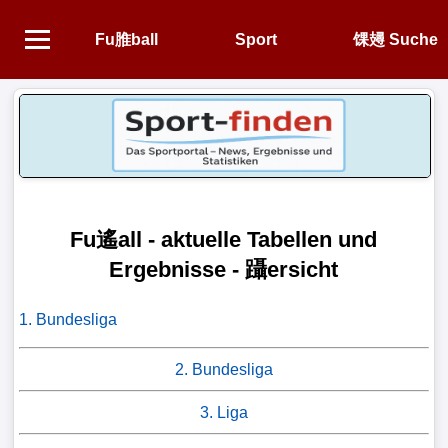
Fu脽ball
Sport
馃攳 Suche
Startseite
NEWS
Alle
Fu
Fu遙all - aktuelle Tabellen und
脽
Ergebnisse - 躡ersicht
ball-
News
1. Bundesliga
1.
2. Bundesliga
Bundesliga
3. Liga
2.