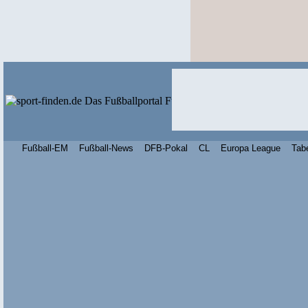
Fußball-EM
Fußball-News
DFB-Pokal
CL
Europa League
Tab