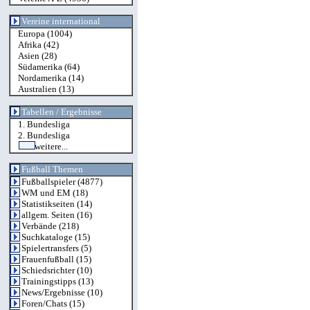
Vereine international
Europa
(1004)
Afrika
(42)
Asien
(28)
Südamerika
(64)
Nordamerika
(14)
Australien
(13)
Tabellen / Ergebnisse
1. Bundesliga
2. Bundesliga
weitere...
Fußball Themen
Fußballspieler
(4877)
WM und EM
(18)
Statistikseiten
(14)
allgem. Seiten
(16)
Verbände
(218)
Suchkataloge
(15)
Spielertransfers
(5)
Frauenfußball
(15)
Schiedsrichter
(10)
Trainingstipps
(13)
News/Ergebnisse
(10)
Foren/Chats
(15)