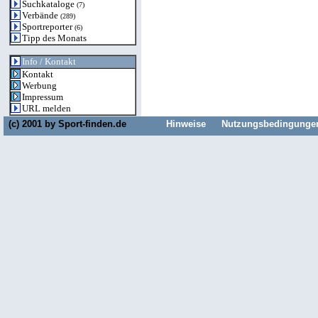
Suchkataloge
(7)
Verbände
(289)
Sportreporter
(6)
Tipp des Monats
Info / Kontakt
Kontakt
Werbung
Impressum
URL melden
(c) 2001 by
Sport-finden.de
Hinweise
Nutzungsbedingunge