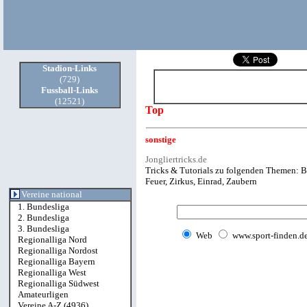
Stadion
-Links
(729)
Fussball
-Links
(12521)
Top
sonstige
Jongliertricks.de
Tricks & Tutorials zu folgenden Themen: Bäl
Feuer, Zirkus, Einrad, Zaubern
Vereine national
1. Bundesliga
2. Bundesliga
3. Bundesliga
Web
www.sport-finden.d
Regionalliga Nord
Regionalliga Nordost
Regionalliga Bayern
Regionalliga West
Regionalliga Südwest
Amateurligen
Vereine A-Z
(4936)