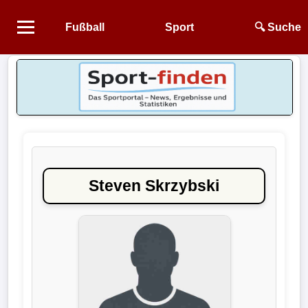
Fußball
Sport
🔍 Suche
Startseite
NEWS
Alle
Fußball-
News
Steven Skrzybski
1.
Bundesliga
2.
Bundesliga
3.