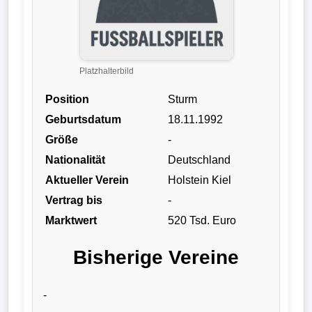
Liga
DFB-
Pokal
Platzhalterbild
Position
Sturm
International
Geburtsdatum
18.11.1992
Champions
Größe
-
League
Nationalität
Deutschland
Aktueller Verein
Holstein Kiel
Europa
Vertrag bis
-
League
Marktwert
520 Tsd. Euro
Nationalmannschaft
Bisherige Vereine
Vereinsnews
-
Wechselgerüchte