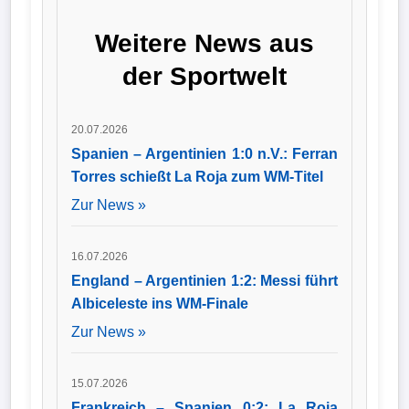
Santeri Väänänen
verstärkt. Der 24-
Wappen
Weitere News aus
Jährige kommt vom
norwegischen
Der
der Sportwelt
Erstligisten
Rosenborg BK, trägt
Flutlichtbarde
künftig die
Rückennummer
20.07.2026
sechs und ist bereits
in das Training der
Spanien – Argentinien 1:0 n.V.: Ferran
Mannschaft
Torres schießt La Roja zum WM-Titel
eingestiegen.
Zur News »
16.07.2026
England – Argentinien 1:2: Messi führt
Albiceleste ins WM-Finale
Zur News »
15.07.2026
Frankreich – Spanien 0:2: La Roja