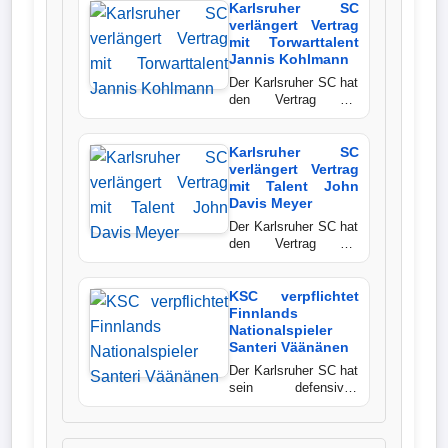
Jahre alte dänische
Karlsruher SC
Bundesliga
Nationalspieler kommt
verlängert Vertrag
von Red Bull
mit Torwarttalent
Salzburg,
Jannis Kohlmann
Tabelle
unterschreibt einen
Der Karlsruher SC hat
langfristigen Vertrag
3.
den Vertrag mit
und soll der Offensive
Nachwuchstorwart
Liga
der Kraichgauer
Jannis Kohlmann
zusätzliche Dynamik
langfristig verlängert.
Karlsruher SC
verleihen.
Mit der Entscheidung
verlängert Vertrag
1.
unterstreichen die
mit Talent John
Bundesliga
Badener erneut ihren
Davis Meyer
Kurs, talentierte
Der Karlsruher SC hat
Ergebnisse
Spieler aus den
den Vertrag mit
eigenen Reihen
Nachwuchsstürmer
nachhaltig an den
John Davis Meyer
Verein zu binden.
SONSTIGES
langfristig verlängert.
KSC verpflichtet
Der 17-Jährige zählt
Finnlands
seit Beginn der
Fußballspieler
Nationalspieler
Sommervorbereitung
Santeri Väänänen
zum Profikader und
Der Karlsruher SC hat
Vereine
gilt als eines der
sein defensives
vielversprechendsten
Mittelfeld mit dem
Eigengewächse der
finnischen
Kader
Badener.
Nationalspieler