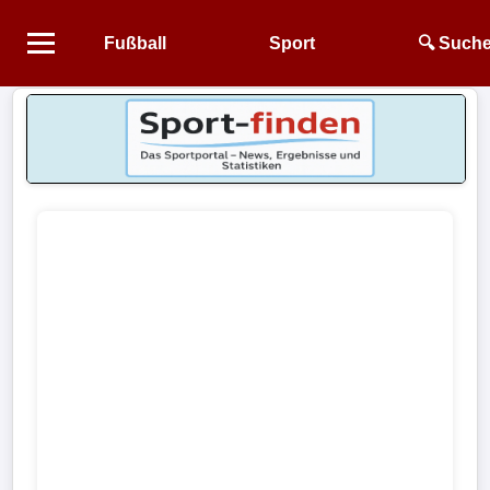
Fußball
Sport
🔍 Such
Startseite
NEWS
Alle
Fußball-
News
1.
Bundesliga
2.
Bundesliga
3.