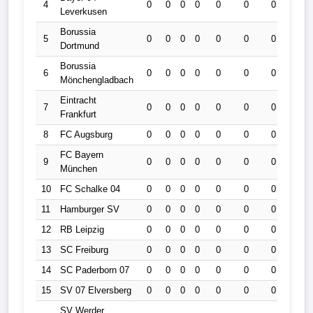
4
0
0
0
0
0
0
0
0
Leverkusen
Borussia
5
0
0
0
0
0
0
0
0
Dortmund
Borussia
6
0
0
0
0
0
0
0
0
Mönchengladbach
Eintracht
7
0
0
0
0
0
0
0
0
Frankfurt
8
FC Augsburg
0
0
0
0
0
0
0
0
FC Bayern
9
0
0
0
0
0
0
0
0
München
10
FC Schalke 04
0
0
0
0
0
0
0
0
11
Hamburger SV
0
0
0
0
0
0
0
0
12
RB Leipzig
0
0
0
0
0
0
0
0
13
SC Freiburg
0
0
0
0
0
0
0
0
14
SC Paderborn 07
0
0
0
0
0
0
0
0
15
SV 07 Elversberg
0
0
0
0
0
0
0
0
SV Werder