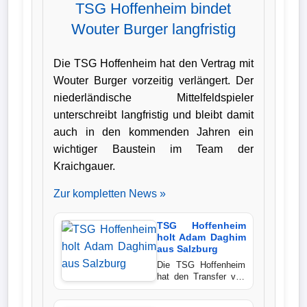
TSG Hoffenheim bindet
Verletzungspech
Wouter Burger langfristig
Frauenfußball
Die TSG Hoffenheim hat den Vertrag mit
Wouter Burger vorzeitig verlängert. Der
Alle
niederländische Mittelfeldspieler
Sportnews
unterschreibt langfristig und bleibt damit
auch in den kommenden Jahren ein
eSports
wichtiger Baustein im Team der
Kraichgauer.
STATISTIKEN
Zur kompletten News »
Tabelle
TSG Hoffenheim
1.
holt Adam Daghim
aus Salzburg
Bundesliga
Die TSG Hoffenheim
hat den Transfer von
Tabelle
Adam Daghim perfekt
gemacht. Der 20
2.