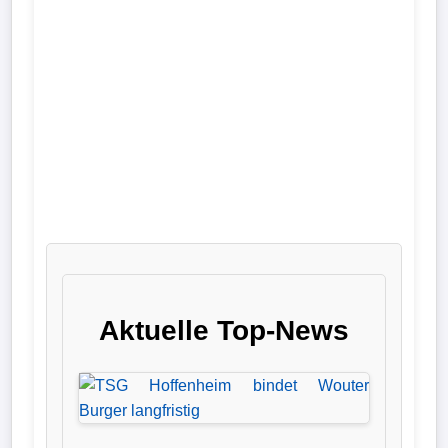
Liga
DFB-
Pokal
International
Champions
League
Europa
League
Aktuelle Top-News
Nationalmannschaft
Vereinsnews
Wechselgerüchte