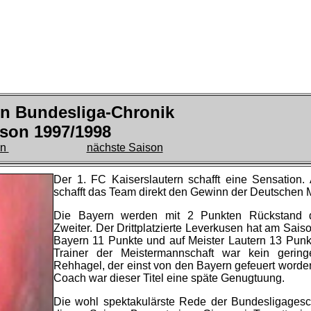
en Bundesliga-Chronik
son 1997/1998
on
nächste Saison
Der 1. FC Kaiserslautern schafft eine Sensation. 
schafft das Team direkt den Gewinn der Deutschen M
Die Bayern werden mit 2 Punkten Rückstand d
Zweiter. Der Drittplatzierte Leverkusen hat am Sais
Bayern 11 Punkte und auf Meister Lautern 13 Punk
Trainer der Meistermannschaft war kein gering
Rehhagel, der einst von den Bayern gefeuert worde
Coach war dieser Titel eine späte Genugtuung.
Die wohl spektakulärste Rede der Bundesligagesch