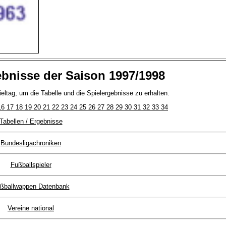
ebnisse der Saison 1997/1998
ltag, um die Tabelle und die Spielergebnisse zu erhalten.
16
17
18
19
20
21
22
23
24
25
26
27
28
29
30
31
32
33
34
Tabellen / Ergebnisse
Bundesligachroniken
Fußballspieler
ßballwappen Datenbank
Vereine national