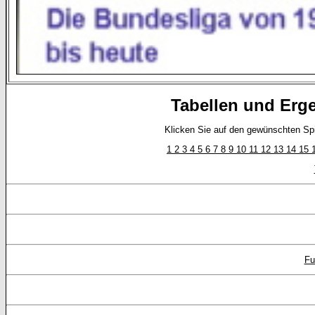
Tabellen und Erg
Klicken Sie auf den gewünschten Spie
1
2
3
4
5
6
7
8
9
10
11
12
13
14
15
Fu