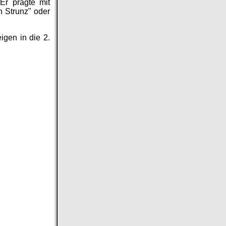
 Er prägte mit
n Strunz" oder
igen in die 2.