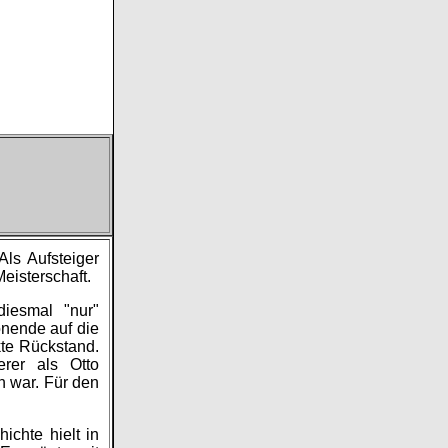
Als Aufsteiger
eisterschaft.
iesmal "nur"
onende auf die
te Rückstand.
erer als Otto
n war. Für den
ichte hielt in