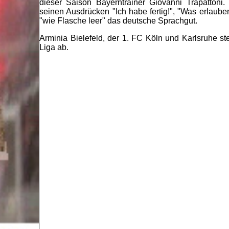
dieser Saison Bayerntrainer Giovanni Trapattoni.
seinen Ausdrücken "Ich habe fertig!", "Was erlaube
"wie Flasche leer" das deutsche Sprachgut.
Arminia Bielefeld, der 1. FC Köln und Karlsruhe ste
Liga ab.