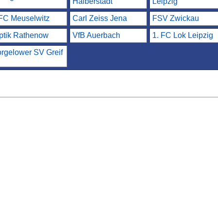
Halberstadt
Leipzig
FC Meuselwitz
Carl Zeiss Jena
FSV Zwickau
ptik Rathenow
VfB Auerbach
1. FC Lok Leipzig
orgelower SV Greif