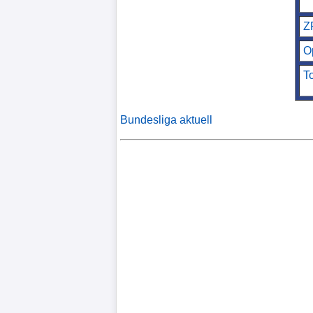
Liga
Z
DFB-
O
Pokal
T
International
Bundesliga aktuell
Champions
League
Europa
League
Nationalmannschaft
Vereinsnews
WechselgerÃ¼chte