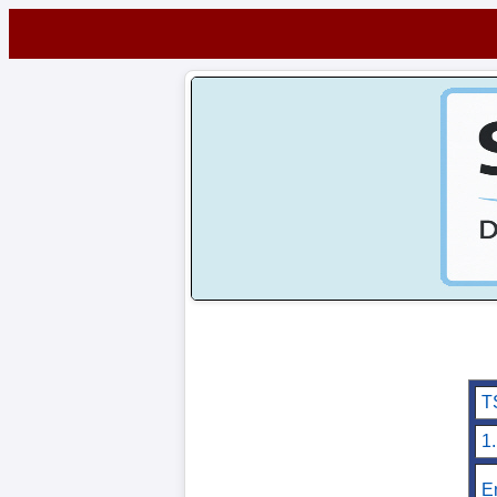
Startseite
NEWS
Alle
FuÃŸball-
News
1.
Bundesliga
2.
T
Bundesliga
1
3.
E