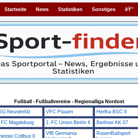
Startseite
News
Statistiken
Sonstiges
ðŸ”
Fußball - Fußballvereine - Regionalliga Nordost
SG Neustrelitz
VFC Plauen
Hertha BSC II
. FC Magdeburg
1. FC Union Berlin II
Berliner AK 07
VfB Germania
RasenBallsport
nergie Cottbus II