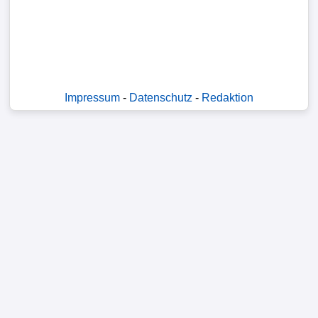
Verletzungspech
FrauenfuÃŸball
Alle
Impressum
-
Datenschutz
-
Redaktion
Sportnews
STATISTIKEN
Tabelle
1.
Bundesliga
Tabelle
2.
Bundesliga