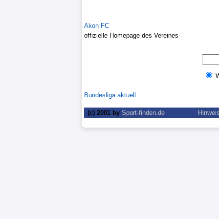
Liga
Akon FC
DFB-
offizielle Homepage des Vereines
Pokal
International
Champions
Bundesliga aktuell
League
(c) 2001 by
Sport-finden.de
Hinwei
Europa
League
Nationalmannschaft
Vereinsnews
WechselgerÃ¼chte