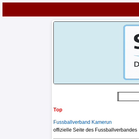
Startseite
NEWS
Alle
FuÃŸball-
News
1.
Bundesliga
Top
2.
Bundesliga
Fussballverband Kamerun
offizielle Seite des Fussballverbandes
3.