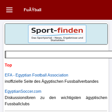
FuÃŸball
Startseite
NEWS
Alle
FuÃŸball-
News
Top
1.
EFA - Egyptian Football Association
Bundesliga
inoffizielle Seite des Ägyptischen Fussballverbandes
2.
EgyptianSoccer.com
Bundesliga
Diskussionsforen zu den wichtigsten ägyptischen
Fussballclubs
3.