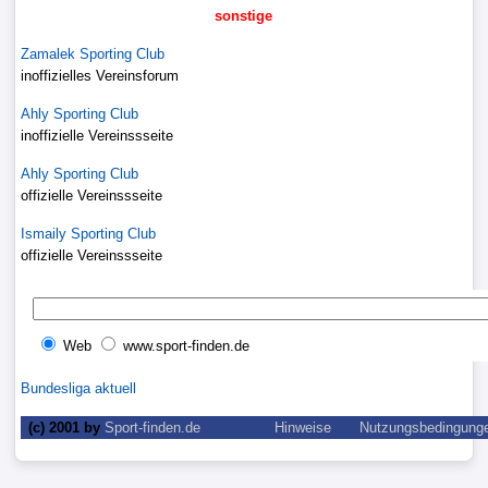
sonstige
Liga
Zamalek Sporting Club
DFB-
inoffizielles Vereinsforum
Pokal
Ahly Sporting Club
inoffizielle Vereinssseite
International
Ahly Sporting Club
offizielle Vereinssseite
Champions
Ismaily Sporting Club
League
offizielle Vereinssseite
Europa
League
Web
www.sport-finden.de
Nationalmannschaft
Bundesliga aktuell
Vereinsnews
(c) 2001 by
Sport-finden.de
Hinweise
Nutzungsbedingung
WechselgerÃ¼chte