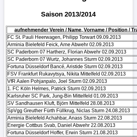
Liga
Saison 2013/2014
DFB-
Pokal
aufnehmender Verein / Name, Vorname / Position / T
FC St. Pauli Heerwagen, Philipp Torwart 09.09.2013
International
Arminia Bielefeld Feick, Arne Abwehr 02.09.2013
SC Paderborn 07 Hartherz, Florian Abwehr 02.09.2013
Champions
SC Paderborn 07 Wurtz, Johannes Sturm 02.09.2013
Fortuna Düsseldorf Bancé, Aristide Sturm 02.09.2013
League
FSV Frankfurt Rukavytsya, Nikita Mittelfeld 02.09.2013
VfR Aalen Pohjanpalo, Joel Sturm 02.09.2013
Europa
1. FC Köln Helmes, Patrick Sturm 02.09.2013
League
Karlsruher SC Park, Jung-Bin Mittelfeld 01.09.2013
SV Sandhausen Kluft, Björn Mittelfeld 28.08.2013
Nationalmannschaft
SpVgg Greuther Fürth Füllkrug, Niclas Sturm 24.08.2013
Arminia Bielefeld Achahbar, Anass Sturm 22.08.2013
Vereinsnews
Energie Cottbus Svab, Daniel Abwehr 22.08.2013
Fortuna Düsseldorf Hoffer, Erwin Sturm 21.08.2013
WechselgerÃ¼chte