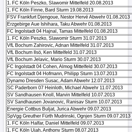
1. FC Köln Peszko, Slawomir Mittelfeld 20.08.2013
1. FC Köln Finne, Bard Sturm 19.08.2013
Verletzungspech
FSV Frankfurt Djengoue, Nestor Hervé Abwehr 01.08.2013
Erzgebirge Aue Ishihara, Taku Abwehr 01.08.2013
FrauenfuÃŸball
FC Ingolstadt 04 Hajnal, Tamas Mittelfeld 01.08.2013
1. FC Köln Peszko, Slawomir Sturm 31.07.2013
Alle
VfL Bochum Zahirovic, Adnan Mittelfeld 31.07.2013
Sportnews
VfL Bochum Ilsö, Ken Mittelfeld 31.07.2013
VfL Bochum Jelavic, Mario Sturm 30.07.2013
FC Ingolstadt 04 Cohen, Almog Mittelfeld 30.07.2013
STATISTIKEN
FC Ingolstadt 04 Hofmann, Philipp Sturm 13.07.2013
Tabelle
Dynamo Dresden Susac, Adam Abwehr 12.07.2013
1.
SC Paderborn 07 Heinloth, Michael Abwehr 11.07.2013
Bundesliga
SV Sandhausen Knoll, Marvin Mittelfeld 10.07.2013
SV Sandhausen Jovanovic, Ranisav Sturm 10.07.2013
Tabelle
Energie Cottbus Buljat, Jurica Abwehr 09.07.2013
SpVgg Greuther Fürth Mudrinski, Ognjen Sturm 09.07.2013
2.
1. FC Köln Halfar, Daniel Mittelfeld 09.07.2013
Bundesliga
1. FC Köln Ujah, Anthony Sturm 08.07.2013