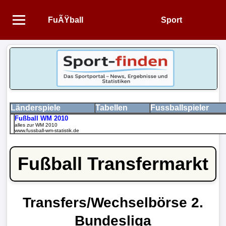
FuÃŸball
Sport
Startseite
NEWS
Alle
FuÃŸball-
Länderspiele
Tabellen
Fussballspieler
Fußball WM 2010
News
alles zur WM 2010
www.fussball-wm-statistik.de
1.
Fußball Transfermarkt
Bundesliga
2.
Bundesliga
Transfers/Wechselbörse 2.
Bundesliga
3.