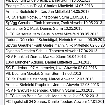
VfL Bochum Engelbrecht, Daniel Sturm 15.05.2013
Energie Cottbus Takyi, Charles Mittelfeld 14.05.2013
Arminia Bielefeld Fießer, Jan Mittelfeld 14.05.2013
FC St. Pauli Nöthe, Christopher Sturm 13.05.2013
SpVgg Greuther Fürth Korcsmar, Zsolt Abwehr 10.05.2013
Karlsruher SC Mast, Dennis Sturm 10.05.2013
1. FC Kaiserslautern Gaus, Marcel Mittelfeld 08.05.2013
Fortuna Düsseldorf Schmidtgal, Heinrich Abwehr 06.05.201
SpVgg Greuther Fürth Gießelmann, Niko Mittelfeld 02.05.2
Dynamo Dresden Schulz, Thorsten Abwehr 17.04.2013
FSV Frankfurt Ziereis, Markus Sturm 16.04.2013
1860 München Adlung, Daniel Mittelfeld 11.04.2013
SC Paderborn 07 Hünemeier, Uwe Abwehr 02.04.2013
VfL Bochum Morabit, Smail Sturm 12.03.2013
FC St. Pauli Halstenberg, Marcel Abwehr 12.03.2013
Arminia Bielefeld Propheter, Jerome Abwehr 12.03.2013
FSV Frankfurt Pagenburg, Chhunly Sturm 11.03.2013
1. FC Union Berlin Dausch, Martin Mittelfeld 05.02.2013
FC Ingolstadt 04 Soares, Danilo Teodoro Abwehr 17.01.201