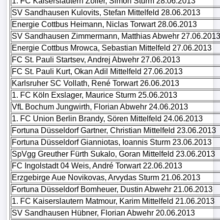
1. FC Kaiserslautern Zoller, Simon Sturm 28.06.2013
SV Sandhausen Kulovits, Stefan Mittelfeld 28.06.2013
Altes
Energie Cottbus Heimann, Niclas Torwart 28.06.2013
Portal
SV Sandhausen Zimmermann, Matthias Abwehr 27.06.201
(Archiv)
Energie Cottbus Mrowca, Sebastian Mittelfeld 27.06.2013
FC St. Pauli Startsev, Andrej Abwehr 27.06.2013
Forum
FC St. Pauli Kurt, Okan Adil Mittelfeld 27.06.2013
Karlsruher SC Vollath, René Torwart 26.06.2013
1. FC Köln Exslager, Maurice Sturm 25.06.2013
VfL Bochum Jungwirth, Florian Abwehr 24.06.2013
1. FC Union Berlin Brandy, Sören Mittelfeld 24.06.2013
Fortuna Düsseldorf Gartner, Christian Mittelfeld 23.06.2013
Fortuna Düsseldorf Gianniotas, Ioannis Sturm 23.06.2013
SpVgg Greuther Fürth Sukalo, Goran Mittelfeld 23.06.2013
FC Ingolstadt 04 Weis, André Torwart 22.06.2013
Erzgebirge Aue Novikovas, Arvydas Sturm 21.06.2013
Fortuna Düsseldorf Bomheuer, Dustin Abwehr 21.06.2013
1. FC Kaiserslautern Matmour, Karim Mittelfeld 21.06.2013
SV Sandhausen Hübner, Florian Abwehr 20.06.2013