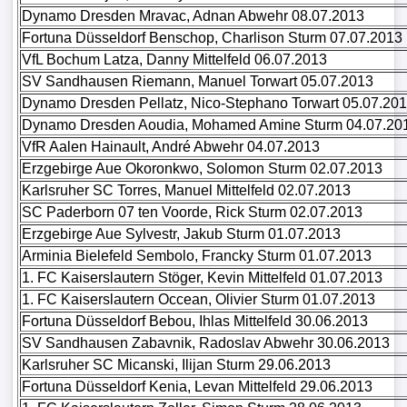
Dynamo Dresden Mravac, Adnan Abwehr 08.07.2013
Tabelle
Fortuna Düsseldorf Benschop, Charlison Sturm 07.07.2013
3.
VfL Bochum Latza, Danny Mittelfeld 06.07.2013
Liga
SV Sandhausen Riemann, Manuel Torwart 05.07.2013
Dynamo Dresden Pellatz, Nico-Stephano Torwart 05.07.20
1.
Dynamo Dresden Aoudia, Mohamed Amine Sturm 04.07.20
Bundesliga
VfR Aalen Hainault, André Abwehr 04.07.2013
Ergebnisse
Erzgebirge Aue Okoronkwo, Solomon Sturm 02.07.2013
Karlsruher SC Torres, Manuel Mittelfeld 02.07.2013
SC Paderborn 07 ten Voorde, Rick Sturm 02.07.2013
SONSTIGES
Erzgebirge Aue Sylvestr, Jakub Sturm 01.07.2013
Arminia Bielefeld Sembolo, Francky Sturm 01.07.2013
FuÃŸballspieler
1. FC Kaiserslautern Stöger, Kevin Mittelfeld 01.07.2013
1. FC Kaiserslautern Occean, Olivier Sturm 01.07.2013
Vereine
Fortuna Düsseldorf Bebou, Ihlas Mittelfeld 30.06.2013
SV Sandhausen Zabavnik, Radoslav Abwehr 30.06.2013
Kader
Karlsruher SC Micanski, Ilijan Sturm 29.06.2013
Fortuna Düsseldorf Kenia, Levan Mittelfeld 29.06.2013
Wappen