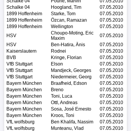
Schalke 04
Pourie, Marvin
07.05.2010
Schalke 04
Hoogland, Tim
07.05.2010
1899 Hoffenheim
Starke, Tom
07.05.2010
1899 Hoffenheim
Özcan, Ramazan
07.05.2010
1899 Hoffenheim
Wellington
07.05.2010
Choupo-Moting, Eric
HSV
07.05.2010
Maxim
HSV
Ben-Hatira, Änis
07.05.2010
Kaiserslautern
Rodnei
07.05.2010
BVB
Kringe, Florian
07.05.2010
VfB Stuttgart
Elson
07.05.2010
VfB Stuttgart
Mandjeck, Georges
07.05.2010
VfB Stuttgart
Niedermeier, Georg
07.05.2010
Bayern München
Braafheid, Edson
07.05.2010
Bayern München
Breno
07.05.2010
Bayern München
Toni, Luca
07.05.2010
Bayern München
Ottl, Andreas
07.05.2010
Bayern München
Sosa, José Ernesto
07.05.2010
Bayern München
Kroos, Toni
07.05.2010
VfL wolfsburg
Ben Khalifa, Nassim
07.05.2010
VfL wolfsburg
Munteanu, Vlad
07.05.2010