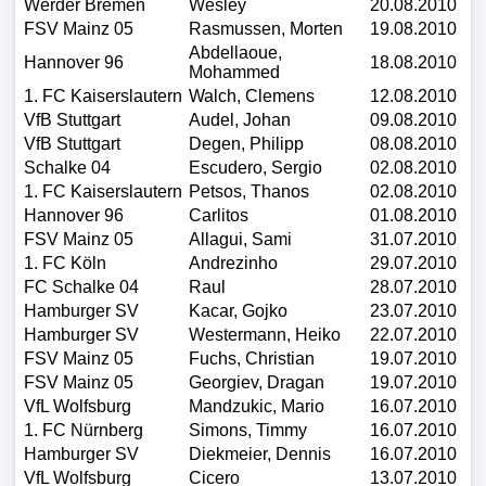
Werder Bremen
Wesley
20.08.2010
FSV Mainz 05
Rasmussen, Morten
19.08.2010
Abdellaoue,
Hannover 96
18.08.2010
Mohammed
1. FC Kaiserslautern
Walch, Clemens
12.08.2010
VfB Stuttgart
Audel, Johan
09.08.2010
VfB Stuttgart
Degen, Philipp
08.08.2010
Schalke 04
Escudero, Sergio
02.08.2010
1. FC Kaiserslautern
Petsos, Thanos
02.08.2010
Hannover 96
Carlitos
01.08.2010
FSV Mainz 05
Allagui, Sami
31.07.2010
1. FC Köln
Andrezinho
29.07.2010
FC Schalke 04
Raul
28.07.2010
Hamburger SV
Kacar, Gojko
23.07.2010
Hamburger SV
Westermann, Heiko
22.07.2010
FSV Mainz 05
Fuchs, Christian
19.07.2010
FSV Mainz 05
Georgiev, Dragan
19.07.2010
VfL Wolfsburg
Mandzukic, Mario
16.07.2010
1. FC Nürnberg
Simons, Timmy
16.07.2010
Hamburger SV
Diekmeier, Dennis
16.07.2010
VfL Wolfsburg
Cicero
13.07.2010