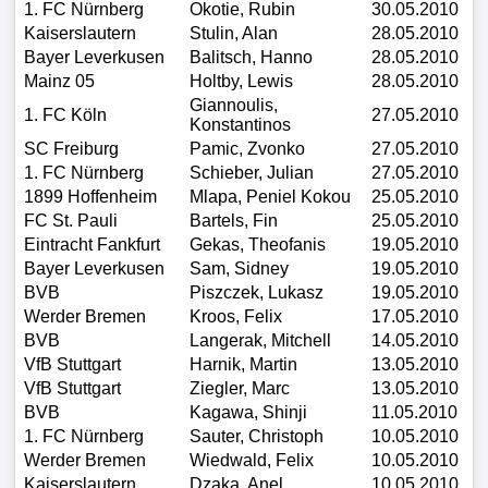
1. FC Nürnberg
Okotie, Rubin
30.05.2010
Kaiserslautern
Stulin, Alan
28.05.2010
Bayer Leverkusen
Balitsch, Hanno
28.05.2010
Mainz 05
Holtby, Lewis
28.05.2010
Giannoulis,
1. FC Köln
27.05.2010
Konstantinos
SC Freiburg
Pamic, Zvonko
27.05.2010
1. FC Nürnberg
Schieber, Julian
27.05.2010
1899 Hoffenheim
Mlapa, Peniel Kokou
25.05.2010
FC St. Pauli
Bartels, Fin
25.05.2010
Eintracht Fankfurt
Gekas, Theofanis
19.05.2010
Bayer Leverkusen
Sam, Sidney
19.05.2010
BVB
Piszczek, Lukasz
19.05.2010
Werder Bremen
Kroos, Felix
17.05.2010
BVB
Langerak, Mitchell
14.05.2010
VfB Stuttgart
Harnik, Martin
13.05.2010
VfB Stuttgart
Ziegler, Marc
13.05.2010
BVB
Kagawa, Shinji
11.05.2010
1. FC Nürnberg
Sauter, Christoph
10.05.2010
Werder Bremen
Wiedwald, Felix
10.05.2010
Kaiserslautern
Dzaka, Anel
10.05.2010