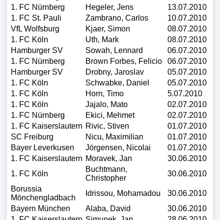
1. FC Nürnberg
Hegeler, Jens
13.07.2010
1. FC St. Pauli
Zambrano, Carlos
10.07.2010
VfL Wolfsburg
Kjaer, Simon
08.07.2010
1. FC Köln
Uth, Mark
08.07.2010
Hamburger SV
Sowah, Lennard
06.07.2010
1. FC Nürnberg
Brown Forbes, Felicio
06.07.2010
Hamburger SV
Drobny, Jaroslav
05.07.2010
1. FC Köln
Schwabke, Daniel
05.07.2010
1. FC Köln
Horn, Timo
5.07.2010
1. FC Köln
Jajalo, Mato
02.07.2010
1. FC Nürnberg
Ekici, Mehmet
02.07.2010
1. FC Kaiserslautern
Rivic, Stiven
01.07.2010
SC Freiburg
Nicu, Maximilian
01.07.2010
Bayer Leverkusen
Jörgensen, Nicolai
01.07.2010
1. FC Kaiserslautern
Moravek, Jan
30.06.2010
Buchtmann,
1. FC Köln
30.06.2010
Christopher
Borussia
Idrissou, Mohamadou
30.06.2010
Mönchengladbach
Bayern München
Alaba, David
30.06.2010
1. FC Kaiserslautern
Simunek, Jan
28.06.2010