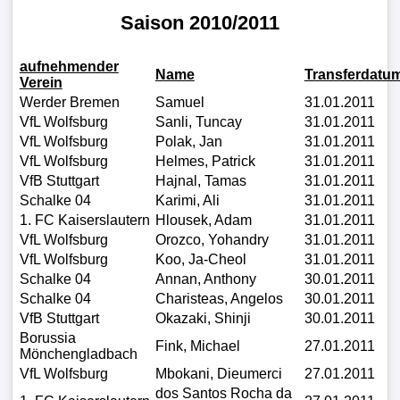
Saison 2010/2011
Verletzungspech
aufnehmender
Name
Transferdatu
FrauenfuÃŸball
Verein
Werder Bremen
Samuel
31.01.2011
Alle
VfL Wolfsburg
Sanli, Tuncay
31.01.2011
VfL Wolfsburg
Polak, Jan
31.01.2011
Sportnews
VfL Wolfsburg
Helmes, Patrick
31.01.2011
VfB Stuttgart
Hajnal, Tamas
31.01.2011
Schalke 04
Karimi, Ali
31.01.2011
STATISTIKEN
1. FC Kaiserslautern
Hlousek, Adam
31.01.2011
Tabelle
VfL Wolfsburg
Orozco, Yohandry
31.01.2011
VfL Wolfsburg
Koo, Ja-Cheol
31.01.2011
1.
Schalke 04
Annan, Anthony
30.01.2011
Bundesliga
Schalke 04
Charisteas, Angelos
30.01.2011
VfB Stuttgart
Okazaki, Shinji
30.01.2011
Tabelle
Borussia
Fink, Michael
27.01.2011
2.
Mönchengladbach
VfL Wolfsburg
Mbokani, Dieumerci
27.01.2011
Bundesliga
dos Santos Rocha da