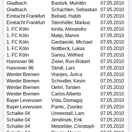
Gladbach
Bastürk, Muhittin
07.05.2010
Gladbach
Schachten, Sebastian
07.05.2010
Eintracht Frankfurt
Bellaid, Habib
07.05.2010
Eintracht Frankfurt
Steinhöfer, Markus
07.05.2010
1. FC Köln
Ionita, Alexandru
07.05.2010
1. FC Köln
Matip, Marvin
07.05.2010
1. FC Köln
Gardawski, Michael
07.05.2010
1. FC Köln
Nottbeck, Lukas
07.05.2010
1. FC Köln
Sanou, Wilfried
07.05.2010
Hannover 96
Zieler, Ron-Robert
07.05.2010
Hannover 96
Stindl, Lars
07.05.2010
Werder Bremen
Vranjes, Jurica
07.05.2010
Werder Bremen
Schindler, Kevin
07.05.2010
Werder Bremen
Oehrl, Torsten
07.05.2010
Werder Bremen
Carlos Alberto
07.05.2010
Bayer Leverusen
Vida, Domagoj
07.05.2010
Bayer Leverusen
Pamic, Zvonko
07.05.2010
Schalke 04
Unnerstall, Lars
07.05.2010
Schalke 04
Jendrisek, Erik
07.05.2010
Schalke 04
Metzelder, Christoph
07.05.2010