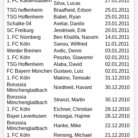
1. FC Kaiserslautern
27.01.2011
Silva, Lucas
Tabelle
TSG hoffenheim
Braafheid, Edson
25.01.2011
3.
TSG Hoffenheim
Babel, Ryan
25.01.2011
Schalke 04
Avelar, Danilo
23.01.2011
Liga
SC Freiburg
Jendrisek, Erik
20.01.2011
1. FC Nürnberg
Ben Khalifa, Nassim
14.01.2011
1.
1. FC Köln
Sanou, Wilfried
11.01.2011
Bundesliga
Werder Bremen
Avdic, Denni
03.01.2011
Ergebnisse
1. FC Köln
Peszko, Slawomir
02.01.2011
TSG Hoffenheim
Alaba, David
02.01.2011
FC Bayern München
Gustavo, Luiz
02.01.2011
SONSTIGES
1. FC Köln
Makino, Tomoaki
31.12.2010
Borussia
FuÃŸballspieler
Nordtveit, Havard
30.12.2010
Mönchengladbach
Borussia
Stranzl, Martin
30.12.2010
Vereine
Mönchengladbach
1. FC Köln
Eichner, Christian
29.12.2010
Bayer Leverkusen
Hosogai, Hajime
26.12.2010
Kader
Borussia
Hanke, Mike
22.12.2010
Mönchengladbach
Wappen
1. FC Köln
Rensing, Michael
21.12.2010