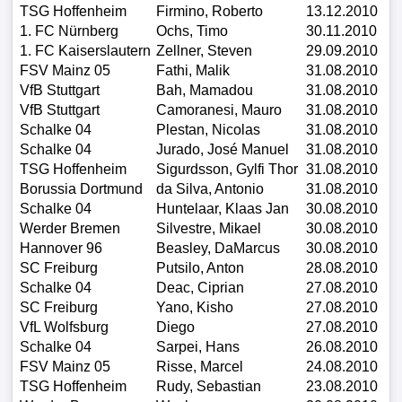
TSG Hoffenheim
Firmino, Roberto
13.12.2010
Altes
1. FC Nürnberg
Ochs, Timo
30.11.2010
Portal
1. FC Kaiserslautern
Zellner, Steven
29.09.2010
FSV Mainz 05
Fathi, Malik
31.08.2010
(Archiv)
VfB Stuttgart
Bah, Mamadou
31.08.2010
VfB Stuttgart
Camoranesi, Mauro
31.08.2010
Forum
Schalke 04
Plestan, Nicolas
31.08.2010
Schalke 04
Jurado, José Manuel
31.08.2010
TSG Hoffenheim
Sigurdsson, Gylfi Thor
31.08.2010
Borussia Dortmund
da Silva, Antonio
31.08.2010
Schalke 04
Huntelaar, Klaas Jan
30.08.2010
Werder Bremen
Silvestre, Mikael
30.08.2010
Hannover 96
Beasley, DaMarcus
30.08.2010
SC Freiburg
Putsilo, Anton
28.08.2010
Schalke 04
Deac, Ciprian
27.08.2010
SC Freiburg
Yano, Kisho
27.08.2010
VfL Wolfsburg
Diego
27.08.2010
Schalke 04
Sarpei, Hans
26.08.2010
FSV Mainz 05
Risse, Marcel
24.08.2010
TSG Hoffenheim
Rudy, Sebastian
23.08.2010