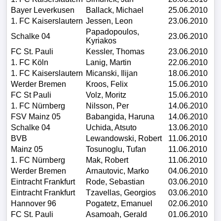
Bayer Leverkusen
Ballack, Michael
25.06.2010
1. FC Kaiserslautern
Jessen, Leon
23.06.2010
Papadopoulos,
Schalke 04
23.06.2010
Kyriakos
FC St. Pauli
Kessler, Thomas
23.06.2010
1. FC Köln
Lanig, Martin
22.06.2010
1. FC Kaiserslautern
Micanski, Ilijan
18.06.2010
Werder Bremen
Kroos, Felix
15.06.2010
FC St Pauli
Volz, Moritz
15.06.2010
1. FC Nürnberg
Nilsson, Per
14.06.2010
FSV Mainz 05
Babangida, Haruna
14.06.2010
Schalke 04
Uchida, Atsuto
13.06.2010
BVB
Lewandowski, Robert
11.06.2010
Mainz 05
Tosunoglu, Tufan
11.06.2010
1. FC Nürnberg
Mak, Robert
11.06.2010
Werder Bremen
Arnautovic, Marko
04.06.2010
Eintracht Frankfurt
Rode, Sebastian
03.06.2010
Eintracht Frankfurt
Tzavellas, Georgios
03.06.2010
Hannover 96
Pogatetz, Emanuel
02.06.2010
FC St. Pauli
Asamoah, Gerald
01.06.2010