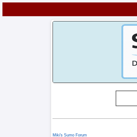
Startseite
NEWS
Alle
FuÃŸball-
News
1.
Bundesliga
2.
Bundesliga
3.
Miki's Sumo Forum