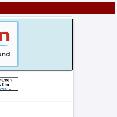
namen
s Kind
amen A-Z