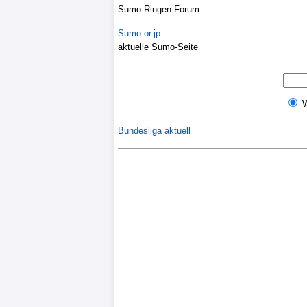
Sumo-Ringen Forum
Liga
Sumo.or.jp
DFB-
aktuelle Sumo-Seite
Pokal
International
Champions
Bundesliga aktuell
League
Europa
League
Nationalmannschaft
Vereinsnews
WechselgerÃ¼chte