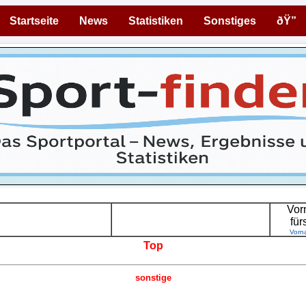
Startseite
News
Statistiken
Sonstiges
ðŸ”
Vor
für
Vorn
Top
sonstige