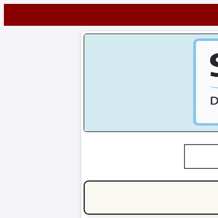
Startseite
NEWS
Alle
FuÃŸball-
News
1.
Bundesliga
2.
Bundesliga
3.