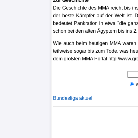
Zur Geschichte
Die Geschichte des MMA reicht bis in
Verletzungspech
der beste Kämpfer auf der Welt ist. 
bedeutet Pankration in etwa "die gan
FrauenfuÃŸball
schon bei den alten Ägyptern bis ins 2.
Alle
Wie auch beim heutigen MMA waren Sc
Sportnews
teilweise sogar bis zum Tode, was heut
dem größten MMA Portal http://www.g
STATISTIKEN
Tabelle
1.
Bundesliga
Bundesliga aktuell
Tabelle
2.
Bundesliga