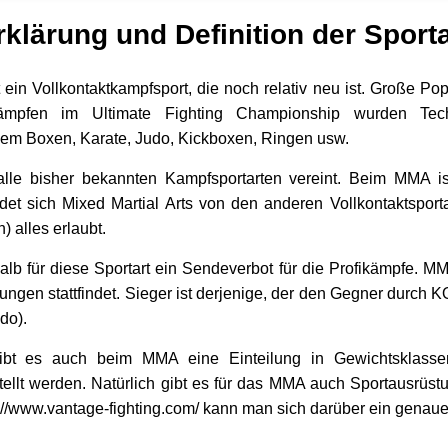
rklärung und Definition der Sporta
 ein Vollkontaktkampfsport, die noch relativ neu ist. Große P
mpfen im Ultimate Fighting Championship wurden Techn
dem Boxen, Karate, Judo, Kickboxen, Ringen usw.
le bisher bekannten Kampfsportarten vereint. Beim MMA is
et sich Mixed Martial Arts von den anderen Vollkontaktsporta
 alles erlaubt.
lb für diese Sportart ein Sendeverbot für die Profikämpfe. MM
ngen stattfindet. Sieger ist derjenige, der den Gegner durch 
do).
ibt es auch beim MMA eine Einteilung in Gewichtsklassen.
ellt werden. Natürlich gibt es für das MMA auch Sportausrüst
tp://www.vantage-fighting.com/ kann man sich darüber ein genau