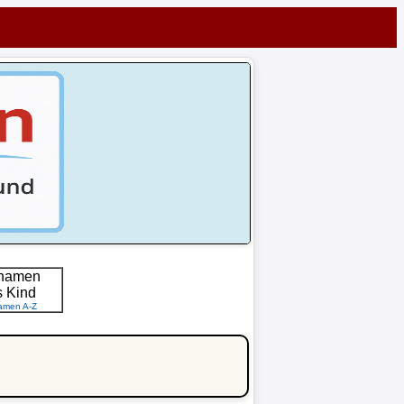
namen
s Kind
amen A-Z