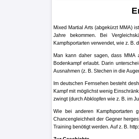
Liga
E
DFB-
Mixed Martial Arts (abgekürzt MMA) ist
Pokal
Jahre bekommen. Bei Vergleichskä
Kampfsportarten verwendet, wie z. B. 
International
Man kann daher sagen, dass MMA al
Champions
Bodenkampf erlaubt. Darin unterscheid
League
Ausnahmen (z. B. Stechen in die Augen)
Europa
Im deutschen Fernsehen besteht desha
Kampf mit möglichst wenig Einschränku
League
zwingt (durch Abklopfen wie z. B. im Ju
Nationalmannschaft
Wie bei anderen Kampfsportarten g
Chancengleichheit der Gegner hergest
Vereinsnews
Training benötigt werden. Auf z. B. ht
WechselgerÃ¼chte