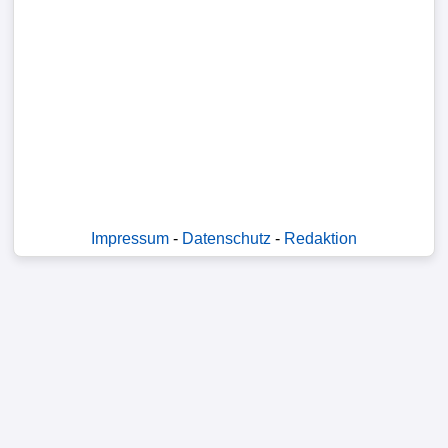
Verletzungspech
FrauenfuÃŸball
Alle
Sportnews
STATISTIKEN
Impressum
-
Datenschutz
-
Redaktion
Tabelle
1.
Bundesliga
Tabelle
2.
Bundesliga