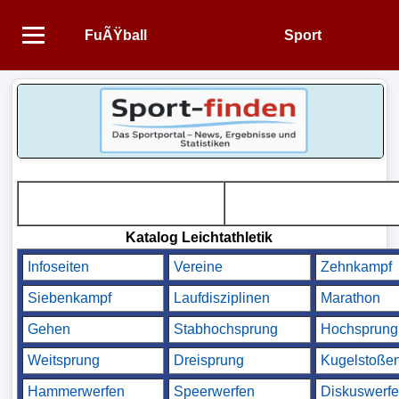
FuÃŸball
Sport
Startseite
NEWS
Alle
FuÃŸball-
News
Katalog Leichtathletik
1.
Infoseiten
Vereine
Zehnkampf
Bundesliga
Siebenkampf
Laufdisziplinen
Marathon
2.
Gehen
Stabhochsprung
Hochsprung
Bundesliga
Weitsprung
Dreisprung
Kugelstoße
3.
Hammerwerfen
Speerwerfen
Diskuswerf