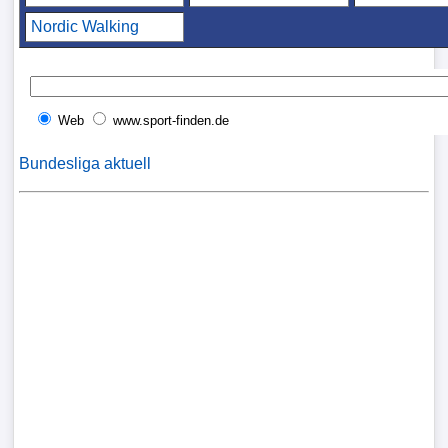
Liga
Nordic Walking
DFB-
Pokal
Web
www.sport-finden.de
International
Bundesliga aktuell
Champions
League
Europa
League
Nationalmannschaft
Vereinsnews
WechselgerÃ¼chte