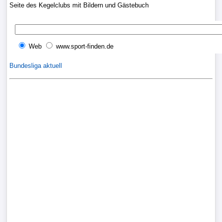
Seite des Kegelclubs mit Bildern und Gästebuch
Liga
DFB-
Pokal
Web
www.sport-finden.de
Bundesliga aktuell
International
Champions
League
Europa
League
Nationalmannschaft
Vereinsnews
WechselgerÃ¼chte