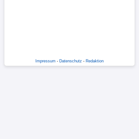
Verletzungspech
FrauenfuÃŸball
Alle
Sportnews
Impressum
-
Datenschutz
-
Redaktion
STATISTIKEN
Tabelle
1.
Bundesliga
Tabelle
2.
Bundesliga