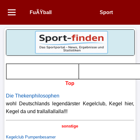
FuÃŸball
Sport
Startseite
NEWS
Alle
FuÃŸball-
News
Top
1.
Die Thekenphilosophen
Bundesliga
wohl Deutschlands legendärster Kegelclub, Kegel hier,
Kegel da und trallallallalla!!!
2.
Bundesliga
sonstige
3.
Kegelclub Pumpenbesamer