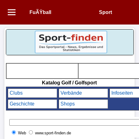
FuÃŸball
Sport
Startseite
NEWS
Alle
FuÃŸball-
News
Katalog Golf / Golfsport
1.
Clubs
Verbände
Infoseiten
Bundesliga
Geschichte
Shops
2.
Bundesliga
Web
www.sport-finden.de
3.