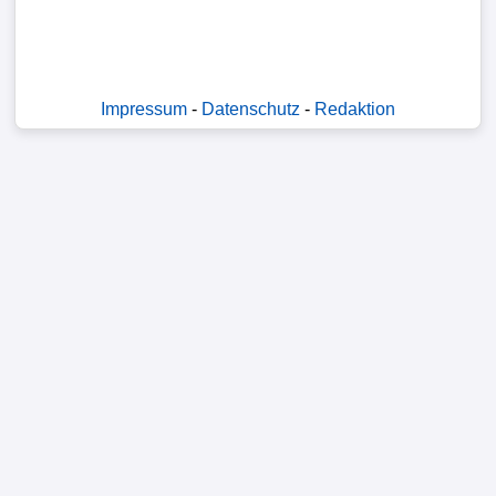
Verletzungspech
FrauenfuÃŸball
Impressum
-
Datenschutz
-
Redaktion
Alle
Sportnews
STATISTIKEN
Tabelle
1.
Bundesliga
Tabelle
2.
Bundesliga