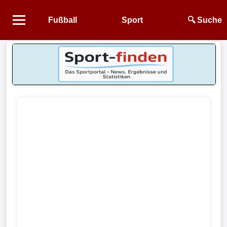
Fußball
Sport
🔍 Suche
Startseite
NEWS
Alle
Fußball-
News
1.
Bundesliga
2.
Bundesliga
3.