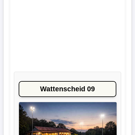
Liga
DFB-
Pokal
International
Champions
League
Europa
Wattenscheid 09
League
Nationalmannschaft
Vereinsnews
Wechselgerüchte