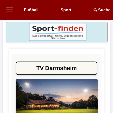
Fußball
Sport
🔍 Suche
Startseite
NEWS
Alle
Fußball-
News
TV Darmsheim
1.
Bundesliga
2.
Bundesliga
3.