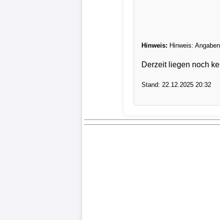
Verletzungspech
Frauenfußball
Hinweis:
Hinweis: Angaben 
Derzeit liegen noch ke
Alle
Sportnews
Stand: 22.12.2025 20:32
eSports
STATISTIKEN
Tabelle
1.
Bundesliga
Tabelle
2.