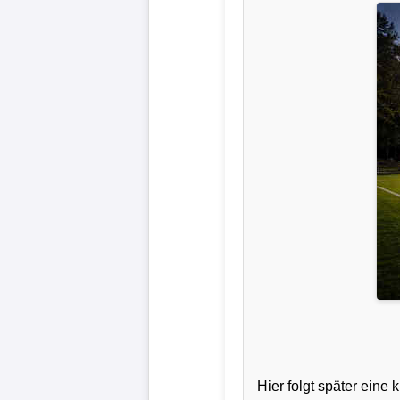
Liga
DFB-
Pokal
International
Champions
League
Europa
League
Nationalmannschaft
Vereinsnews
Hier folgt später ein
Wechselgerüchte