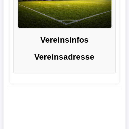
Liga
DFB-
Pokal
Vereinsinfos
International
Vereinsadresse
Champions
League
Europa
League
Nationalmannschaft
Vereinsnews
Wechselgerüchte