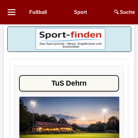
Fußball
Sport
🔍 Suche
Startseite
NEWS
Alle
Fußball-
News
TuS Dehrn
1.
Bundesliga
2.
Bundesliga
3.