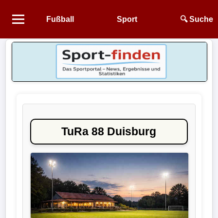
Fußball
Sport
🔍 Suche
Startseite
NEWS
Alle
Fußball-
News
TuRa 88 Duisburg
1.
Bundesliga
2.
Bundesliga
3.