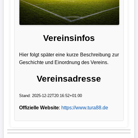
Liga
DFB-
Pokal
Vereinsinfos
International
Hier folgt später eine kurze Beschreibung zur
Champions
Geschichte und Einordnung des Vereins.
League
Vereinsadresse
Europa
League
Stand: 2025-12-22T20:16:52+01:00
Nationalmannschaft
Offizielle Website
:
https://www.tura88.de
Vereinsnews
Wechselgerüchte