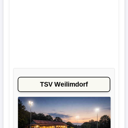
Liga
DFB-
Pokal
International
Champions
League
Europa
TSV Weilimdorf
League
Nationalmannschaft
Vereinsnews
Wechselgerüchte