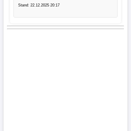
Stand: 22.12.2025 20:17
Bundesliga
Tabelle
3.
Liga
1.
Bundesliga
Ergebnisse
SONSTIGES
Fußballspieler
Vereine
Kader