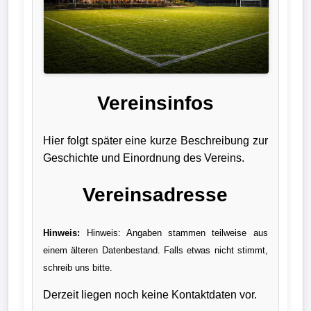
Verletzungspech
Frauenfußball
Alle
Vereinsinfos
Sportnews
Hier folgt später eine kurze Beschreibung zur
eSports
Geschichte und Einordnung des Vereins.
STATISTIKEN
Vereinsadresse
Tabelle
Hinweis:
Hinweis: Angaben stammen teilweise aus
1.
einem älteren Datenbestand. Falls etwas nicht stimmt,
Bundesliga
schreib uns bitte.
Tabelle
Derzeit liegen noch keine Kontaktdaten vor.
2.