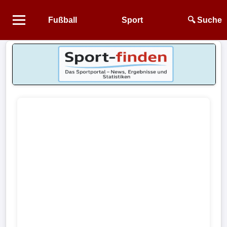
Fußball
Sport
🔍 Suche
Startseite
NEWS
Alle
Fußball-
News
1.
Bundesliga
2.
Bundesliga
3.