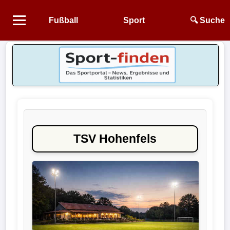
Fußball
Sport
🔍 Suche
Startseite
NEWS
Alle
Fußball-
News
TSV Hohenfels
1.
Bundesliga
2.
Bundesliga
3.