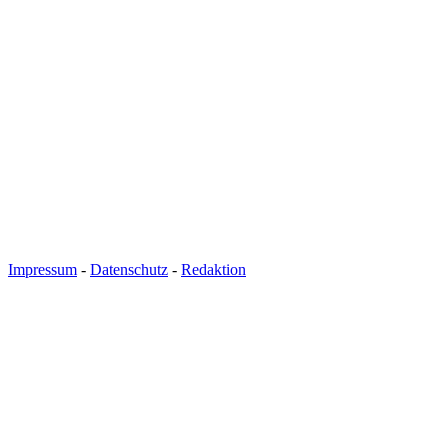
Pokal
International
Champions
League
Europa
League
Nationalmannschaft
Vereinsnews
Impressum
-
Datenschutz
-
Redaktion
Wechselgerüchte
Verletzungspech
Frauenfußball
Alle
Sportnews