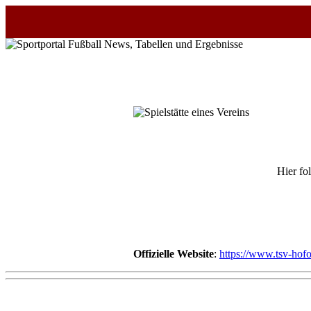
Startseite
NEWS
Alle
Fußball-
News
Hier fo
1.
Bundesliga
2.
Bundesliga
Offizielle Website
:
https://www.tsv-hofo
3.
Liga
DFB-