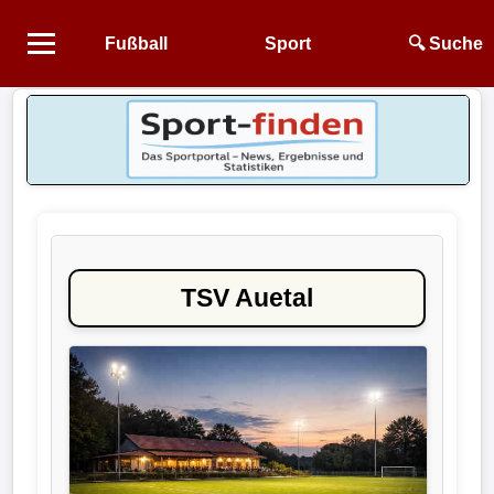
Fußball
Sport
🔍 Suche
Startseite
NEWS
Alle
Fußball-
News
TSV Auetal
1.
Bundesliga
2.
Bundesliga
3.