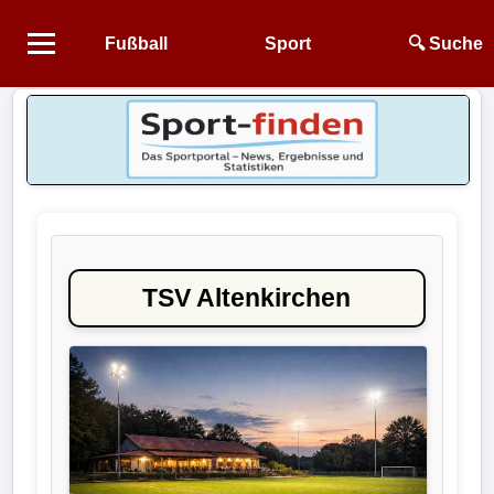
Fußball
Sport
🔍 Suche
Startseite
NEWS
Alle
Fußball-
News
TSV Altenkirchen
1.
Bundesliga
2.
Bundesliga
3.