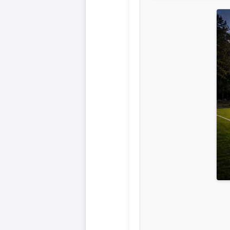
Liga
DFB-
Pokal
International
Champions
League
Europa
League
Nationalmannschaft
Vereinsnews
Wechselgerüchte