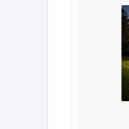
Liga
DFB-
Pokal
International
Champions
League
Europa
League
Nationalmannschaft
Vereinsnews
Wechselgerüchte