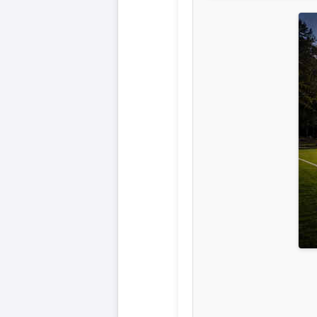
Liga
DFB-
Pokal
International
Champions
League
Europa
League
Nationalmannschaft
Vereinsnews
Wechselgerüchte