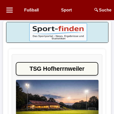
Fußball
Sport
🔍 Suche
Startseite
NEWS
Alle
Fußball-
News
TSG Hofherrnweiler
1.
Bundesliga
2.
Bundesliga
3.