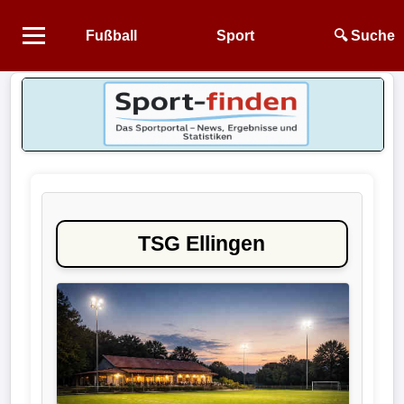
Fußball
Sport
🔍 Suche
Startseite
NEWS
Alle
Fußball-
News
TSG Ellingen
1.
Bundesliga
2.
Bundesliga
3.